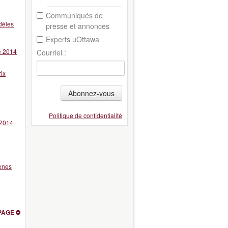
Communiqués de
dèles
presse et annonces
Experts uOttawa
e 2014
Courriel :
ix
Abonnez-vous
Politique de confidentialité
 2014
gènes
PAGE