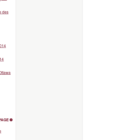
e des
2014
014
’Ottawa
PAGE
e