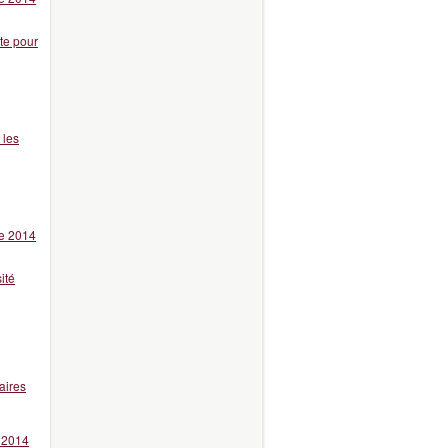
te pour
 les
re 2014
ité
aires
e 2014