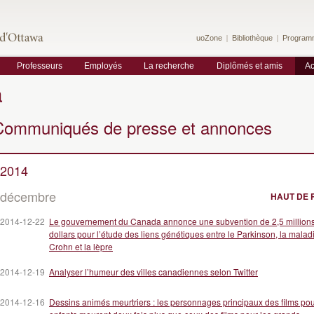
uoZone
Bibliothèque
Program
Professeurs
Employés
La recherche
Diplômés et amis
Ac
a
Communiqués de presse et annonces
2014
décembre
HAUT DE 
2014-12-22
Le gouvernement du Canada annonce une subvention de 2,5 million
dollars pour l’étude des liens génétiques entre le Parkinson, la malad
Crohn et la lèpre
2014-12-19
Analyser l’humeur des villes canadiennes selon Twitter
2014-12-16
Dessins animés meurtriers : les personnages principaux des films po