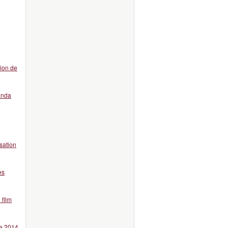
tion de
anda
sation
es
 film
re 2014