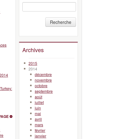
e
Recherche
aces
Archives
2015
2014
décembre
 2014
novembre
octobre
Turkey:
septembre
août
juillet
juin
mai
PAGE
avril
mars
e
février
ire
janvier