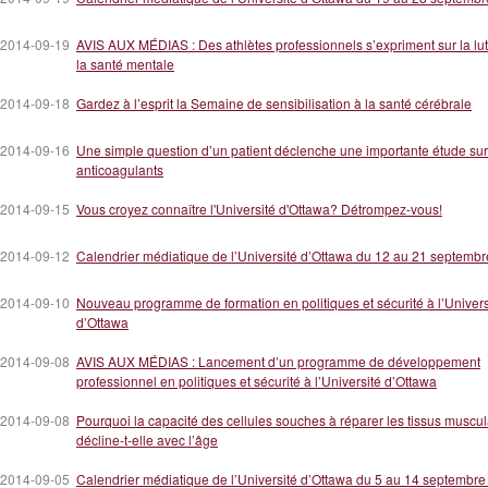
2014-09-19
AVIS AUX MÉDIAS : Des athlètes professionnels s’expriment sur la lut
la santé mentale
2014-09-18
Gardez à l’esprit la Semaine de sensibilisation à la santé cérébrale
2014-09-16
Une simple question d’un patient déclenche une importante étude sur
anticoagulants
2014-09-15
Vous croyez connaître l'Université d'Ottawa? Détrompez-vous!
2014-09-12
Calendrier médiatique de l’Université d’Ottawa du 12 au 21 septemb
2014-09-10
Nouveau programme de formation en politiques et sécurité à l’Univers
d’Ottawa
2014-09-08
AVIS AUX MÉDIAS : Lancement d’un programme de développement
professionnel en politiques et sécurité à l’Université d’Ottawa
2014-09-08
Pourquoi la capacité des cellules souches à réparer les tissus muscul
décline-t-elle avec l’âge
2014-09-05
Calendrier médiatique de l’Université d’Ottawa du 5 au 14 septembr