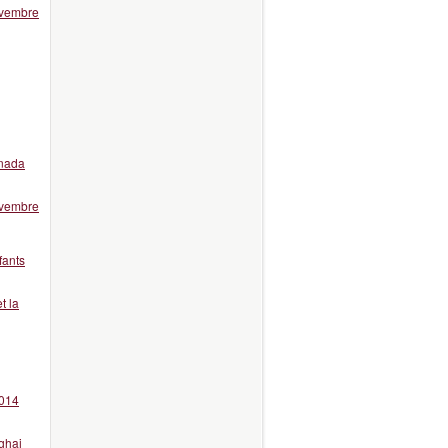
ovembre
anada
ovembre
fants
t la
2014
ghai