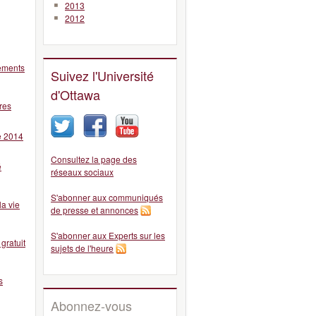
2013
2012
tements
Suivez l'Université
d'Ottawa
ires
e 2014
Consultez la page des
é
réseaux sociaux
S'abonner aux communiqués
la vie
de presse et annonces
S'abonner aux Experts sur les
gratuit
sujets de l'heure
s
Abonnez-vous