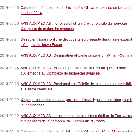
2014-09-26
Calendrier médiatique de l’Université d’Ottawa du 26 septembre au 5
octobre 2014
2014-09-26
AVIS AUX MÉDIAS : Terre, soleil et lumière : une visite du nouveau
Complexe de recherche avancée
2014-09-24
Des scientifiques font une découverte surprenante durant une expédi
rafting sur le fleuve Fraser
2014-09-24
AVIS AUX MÉDIAS : Désignation officielle du pavillon William-Comm
2014-09-24
AVIS AUX MÉDIAS : Visite du président de la République fédérale
d’Allemagne au Complexe de recherche avancée
2014-09-23
AVIS AUX MÉDIAS : Proclamation officielle de la semaine de sensibili
à la santé cérébrale
2014-09-22
Un projet de recherche analyse les meilleurs types d’exercices pour l
jeunes obèses
2014-09-22
AVIS AUX MÉDIAS : Lancement de la deuxième édition du Festival du
sur les droits de la personne de l’Université d’Ottawa
2014-09-19
Calendrier médiatique de l’Université d’Ottawa du 19 au 28 septemb