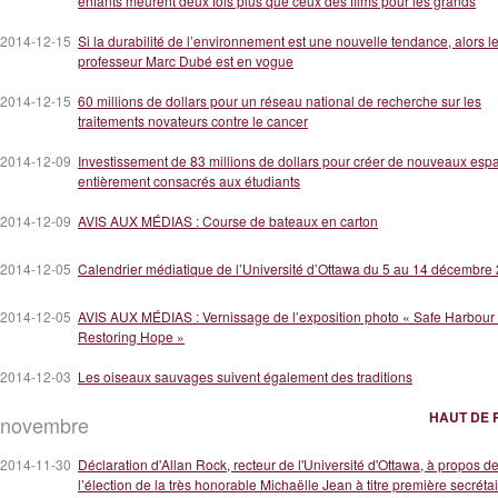
enfants meurent deux fois plus que ceux des films pour les grands
2014-12-15
Si la durabilité de l’environnement est une nouvelle tendance, alors l
professeur Marc Dubé est en vogue
2014-12-15
60 millions de dollars pour un réseau national de recherche sur les
traitements novateurs contre le cancer
2014-12-09
Investissement de 83 millions de dollars pour créer de nouveaux esp
entièrement consacrés aux étudiants
2014-12-09
AVIS AUX MÉDIAS : Course de bateaux en carton
2014-12-05
Calendrier médiatique de l’Université d’Ottawa du 5 au 14 décembre
2014-12-05
AVIS AUX MÉDIAS : Vernissage de l’exposition photo « Safe Harbour 
Restoring Hope »
2014-12-03
Les oiseaux sauvages suivent également des traditions
HAUT DE 
novembre
2014-11-30
Déclaration d'Allan Rock, recteur de l'Université d'Ottawa, à propos d
l’élection de la très honorable Michaëlle Jean à titre première secréta