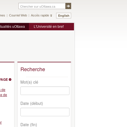
English
mes
Courriel Web
Accès rapide
tualités uOttawa
L'Université en bref
Recherche
PAGE
Mot(s) clé
s de
ie de
Date (début)
ur
Date (fin)