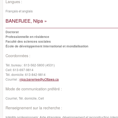
Langues :
Français et anglais
BANERJEE, Nipa »
Doctorat
Professionnelle en résidence
Faculté des sciences sociales
École de développement international et mondialisation
Coordonnées :
Tél. bureau :
613-562-5800 (4531)
Cell:
613-697-9814
Tél. domicile:
613-842-9814
Courriel :
nipa.banerjee@uOttawa.ca
Mode de communication préféré :
Courriel, Tél. domicile, Cell
Renseignement sur la recherche :
Intérêts professionnels: Aide étrangère, développement et reconstruction internati