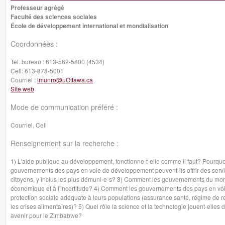
Professeur agrégé
Faculté des sciences sociales
École de développement international et mondialisation
Coordonnées :
Tél. bureau :
613-562-5800 (4534)
Cell:
613-878-5001
Courriel :
lmunro@uOttawa.ca
Site web
Mode de communication préféré :
Courriel, Cell
Renseignement sur la recherche :
1) L'aide publique au développement, fonctionne-t-elle comme il faut? Pourq
gouvernements des pays en voie de développement peuvent-ils offrir des servi
citoyens, y inclus les plus démuni-e-s? 3) Comment les gouvernements du mond
économique et à l'incertitude? 4) Comment les gouvernements des pays en voi
protection sociale adéquate à leurs populations (assurance santé, régime de r
les crises alimentaires)? 5) Quel rôle la science et la technologie jouent-elle
avenir pour le Zimbabwe?