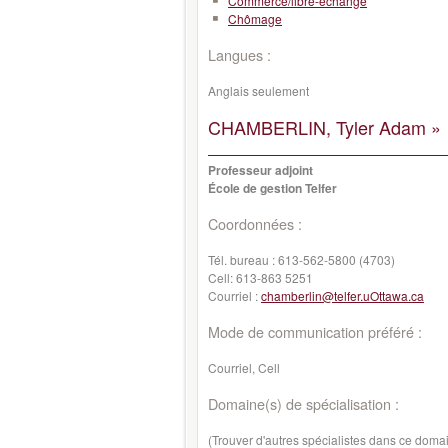
Commerce/libre-échange
Chômage
Langues :
Anglais seulement
CHAMBERLIN, Tyler Adam »
Professeur adjoint
École de gestion Telfer
Coordonnées :
Tél. bureau :
613-562-5800 (4703)
Cell:
613-863 5251
Courriel :
chamberlin@telfer.uOttawa.ca
Mode de communication préféré :
Courriel, Cell
Domaine(s) de spécialisation :
(Trouver d'autres spécialistes dans ce doma