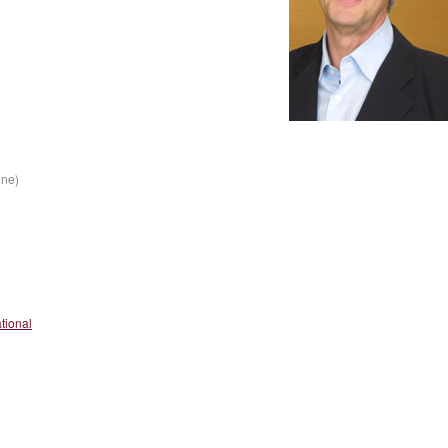
ine)
tional