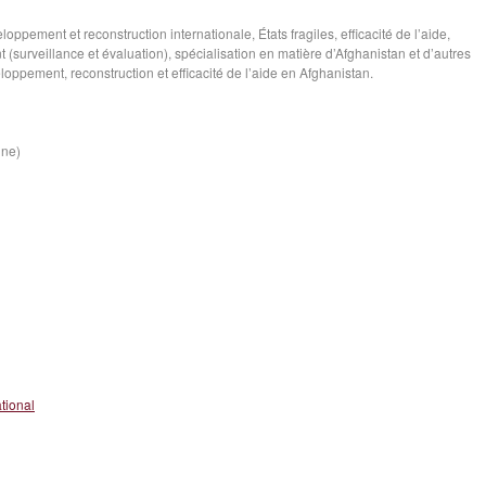
oppement et reconstruction internationale, États fragiles, efficacité de l’aide,
(surveillance et évaluation), spécialisation en matière d’Afghanistan et d’autres
loppement, reconstruction et efficacité de l’aide en Afghanistan.
ine)
tional