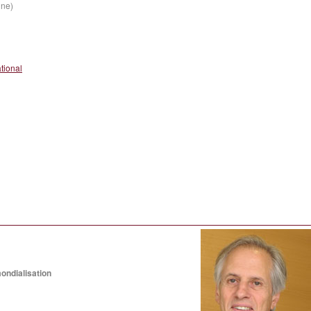
ine)
tional
ondialisation