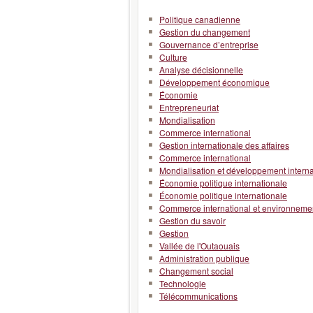
Politique canadienne
Gestion du changement
Gouvernance d’entreprise
Culture
Analyse décisionnelle
Développement économique
Économie
Entrepreneuriat
Mondialisation
Commerce international
Gestion internationale des affaires
Commerce international
Mondialisation et développement interna
Économie politique internationale
Économie politique internationale
Commerce international et environneme
Gestion du savoir
Gestion
Vallée de l'Outaouais
Administration publique
Changement social
Technologie
Télécommunications