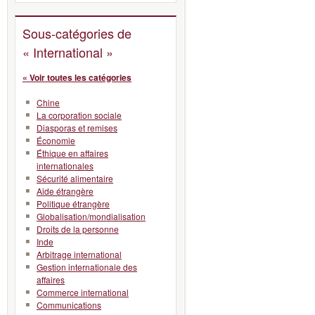
Sous-catégories de
« International »
« Voir toutes les catégories
Chine
La corporation sociale
Diasporas et remises
Économie
Éthique en affaires
internationales
Sécurité alimentaire
Aide étrangère
Politique étrangère
Globalisation/mondialisation
Droits de la personne
Inde
Arbitrage international
Gestion internationale des
affaires
Commerce international
Communications