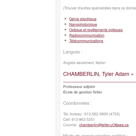
(Trouver d'autres spécialistes dans ce doma
Génie électrique
Nanophotonique
Optique et revêtements optiques
Radiocommunication
Télécommunications
Langues :
Anglais seulement, Italian
CHAMBERLIN, Tyler Adam »
Professeur adjoint
École de gestion Telfer
Coordonnées :
Tél. bureau :
613-562-5800 (4703)
Cell:
613-863 5251
Courriel :
chamberlin@telfer.uOttawa.ca
Mode de communication préféré :