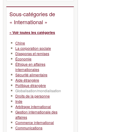
Sous-catégories de
« International »
« Voir toutes les catégories
Chine
La corporation sociale
Diasporas et remises
Économie
Éthique en affaires
internationales
Sécurité alimentaire
Aide étrangère
Politique étrangère
Globalisation/mondialisation
Droits de la personne
Inde
Arbitrage international
Gestion internationale des
affaires
Commerce international
Communications