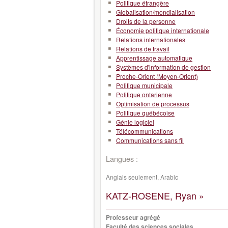
Politique étrangère
Globalisation/mondialisation
Droits de la personne
Économie politique internationale
Relations internationales
Relations de travail
Apprentissage automatique
Systèmes d'information de gestion
Proche-Orient (Moyen-Orient)
Politique municipale
Politique ontarienne
Optimisation de processus
Politique québécoise
Génie logiciel
Télécommunications
Communications sans fil
Langues :
Anglais seulement, Arabic
KATZ-ROSENE, Ryan »
Professeur agrégé
Faculté des sciences sociales