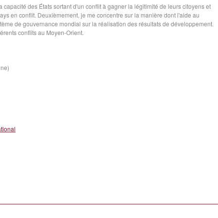
capacité des États sortant d'un conflit à gagner la légitimité de leurs citoyens et
pays en conflit. Deuxièmement, je me concentre sur la manière dont l'aide au
stème de gouvernance mondial sur la réalisation des résultats de développement.
férents conflits au Moyen-Orient.
ine)
tional