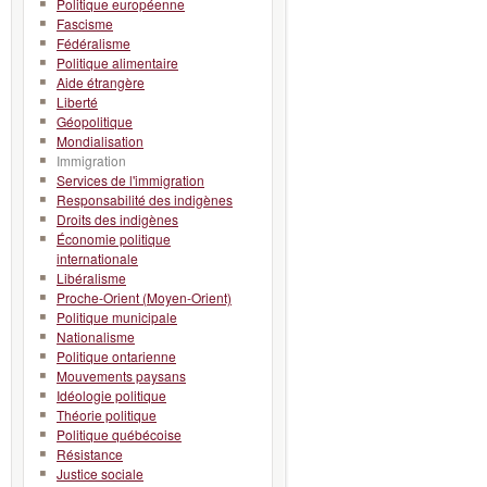
Politique européenne
Fascisme
Fédéralisme
Politique alimentaire
Aide étrangère
Liberté
Géopolitique
Mondialisation
Immigration
Services de l'immigration
Responsabilité des indigènes
Droits des indigènes
Économie politique
internationale
Libéralisme
Proche-Orient (Moyen-Orient)
Politique municipale
Nationalisme
Politique ontarienne
Mouvements paysans
Idéologie politique
Théorie politique
Politique québécoise
Résistance
Justice sociale