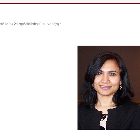
ré le(s)
21
spécialiste(s) suivant(s) :