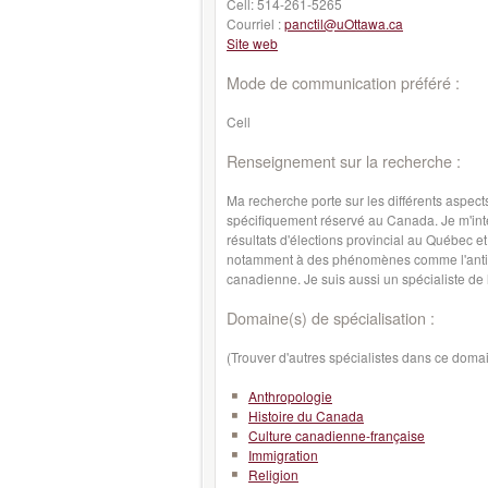
Cell:
514-261-5265
Courriel :
panctil@uOttawa.ca
Site web
Mode de communication préféré :
Cell
Renseignement sur la recherche :
Ma recherche porte sur les différents aspect
spécifiquement réservé au Canada. Je m'inté
résultats d'élections provincial au Québec 
notamment à des phénomènes comme l'antisémit
canadienne. Je suis aussi un spécialiste de l
Domaine(s) de spécialisation :
(Trouver d'autres spécialistes dans ce doma
Anthropologie
Histoire du Canada
Culture canadienne-française
Immigration
Religion