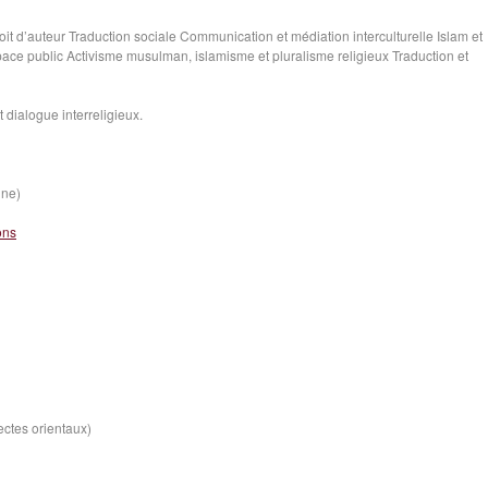
roit d’auteur Traduction sociale Communication et médiation interculturelle Islam et
espace public Activisme musulman, islamisme et pluralisme religieux Traduction et
 dialogue interreligieux.
ine)
ons
ectes orientaux)