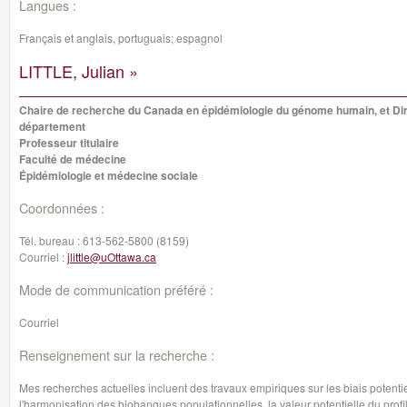
Langues :
Français et anglais, portuguais; espagnol
LITTLE, Julian »
Chaire de recherche du Canada en épidémiologie du génome humain, et Di
département
Professeur titulaire
Faculté de médecine
Épidémiologie et médecine sociale
Coordonnées :
Tél. bureau :
613-562-5800 (8159)
Courriel :
jlittle@uOttawa.ca
Mode de communication préféré :
Courriel
Renseignement sur la recherche :
Mes recherches actuelles incluent des travaux empiriques sur les biais potenti
l'harmonisation des biobanques populationnelles, la valeur potentielle du profi