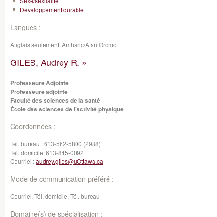
Sexe/sexualité
Développement durable
Langues :
Anglais seulement, Amharic/Afan Oromo
GILES, Audrey R. »
Professeure Adjointe
Professeure adjointe
Faculté des sciences de la santé
École des sciences de l'activité physique
Coordonnées :
Tél. bureau :
613-562-5800 (2988)
Tél. domicile:
613-845-0092
Courriel :
audrey.giles@uOttawa.ca
Mode de communication préféré :
Courriel, Tél. domicile, Tél. bureau
Domaine(s) de spécialisation :