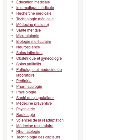
Éducation médicale
Informatique médicale
Recherche médicale
Technologie médicale
Médecine (histoire)
Santé mentale
Microbiologie
Biologie moléculaire
Neuroscience
Soins infirmiers
Obstétrique et gynécologie
Soins palliatifs
Pathologie et médecine de
laboratoire
Pédiatrie
Pharmacologie
Physiologie
Santé des populations
Médecine préventive
Psychiatrie
Radiologie
Sciences de la réadaptation
Médecine respiratoire
Rhumatologie
Technologie des capteurs