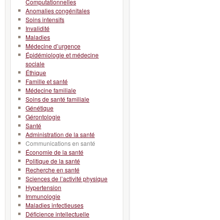
Computationnelles
Anomalies congénitales
Soins intensifs
Invalidité
Maladies
Médecine d’urgence
Épidémiologie et médecine
sociale
Éthique
Famille et santé
Médecine familiale
Soins de santé familiale
Génétique
Gérontologie
Santé
Administration de la santé
Communications en santé
Économie de la santé
Politique de la santé
Recherche en santé
Sciences de l’activité physique
Hypertension
Immunologie
Maladies infectieuses
Déficience intellectuelle