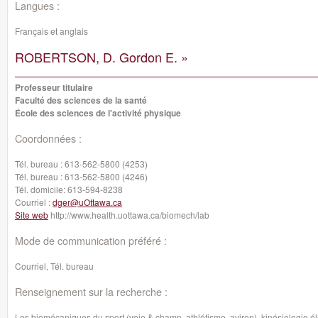
Langues :
Français et anglais
ROBERTSON, D. Gordon E. »
Professeur titulaire
Faculté des sciences de la santé
École des sciences de l'activité physique
Coordonnées :
Tél. bureau :
613-562-5800 (4253)
Tél. bureau :
613-562-5800 (4246)
Tél. domicile:
613-594-8238
Courriel :
dger@uOttawa.ca
Site web
http://www.health.uottawa.ca/biomech/lab
Mode de communication préféré :
Courriel, Tél. bureau
Renseignement sur la recherche :
Les biomécaniques du sport (voie & champ, athlétisme, aviron), kinésiologie é