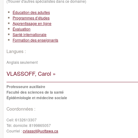
(Trouver d'autres spécialistes dans ce domaine)
Éducation des adultes
Programmes d’études
Apprentissage en ligne
Évaluation
Santé internationale
Formation des enseignants
Langues :
Anglais seulement
VLASSOFF, Carol »
Professeure auxiliaire
Faculté des sciences de la santé
Épidémiologie et médecine sociale
Coordonnées :
Cell:
6132613307
Tél. domicile:
8199865057
Courriel :
cvlassof@uottawa.ca