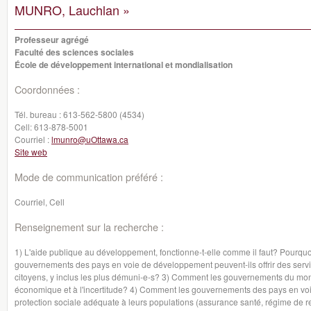
MUNRO, Lauchlan »
Professeur agrégé
Faculté des sciences sociales
École de développement international et mondialisation
Coordonnées :
Tél. bureau :
613-562-5800 (4534)
Cell:
613-878-5001
Courriel :
lmunro@uOttawa.ca
Site web
Mode de communication préféré :
Courriel, Cell
Renseignement sur la recherche :
1) L'aide publique au développement, fonctionne-t-elle comme il faut? Pourq
gouvernements des pays en voie de développement peuvent-ils offrir des servi
citoyens, y inclus les plus démuni-e-s? 3) Comment les gouvernements du mond
économique et à l'incertitude? 4) Comment les gouvernements des pays en voi
protection sociale adéquate à leurs populations (assurance santé, régime de r