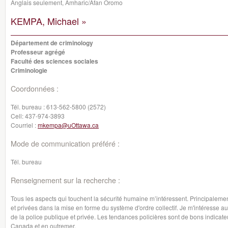
Anglais seulement, Amharic/Afan Oromo
KEMPA, Michael »
Département de criminology
Professeur agrégé
Faculté des sciences sociales
Criminologie
Coordonnées :
Tél. bureau :
613-562-5800 (2572)
Cell:
437-974-3893
Courriel :
mkempa@uOttawa.ca
Mode de communication préféré :
Tél. bureau
Renseignement sur la recherche :
Tous les aspects qui touchent la sécurité humaine m’intéressent. Principalemen
et privées dans la mise en forme du système d'ordre collectif. Je m'intéresse au
de la police publique et privée. Les tendances policières sont de bons indicate
Canada et en outremer.