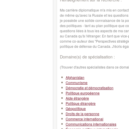
Ma carrière diplomatique m'a mis en contac
de même qu'avec la Russie et les questions 
je possède une solide connaisance de la poli
des politiques - tant au plan politique que c
questions liées à tous les aspects de ma car
au Canada qu'à l'étranger. En tant que vice-p
comme co-auteur des "Perspectives stratégi
politique de défense du Canada. J'écris ég
Domaine(s) de spécialisation :
(Trouver d'autres spécialistes dans ce doma
Afghanistan
Communisme
Démocratie et démocratisation
Politique européenne
Aide étrangère
Politique étrangère
Géopolitique
Droits de la personne
Commerce international
Communications internationales