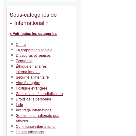
Sous-catégories de
« International »
« Voir toutes les catégories
Chine
La corporation sociale
Diasporas et remises
Économie
Éthique en affaires
internationales
Sécurité alimentaire
Aide étrangère
Politique étrangère
Globalisation/mondialisation
Droits de la personne
Inde
Arbitrage international
Gestion internationale des
affaires
Commerce international
Communications