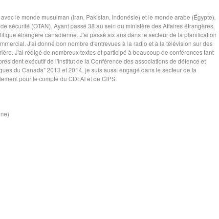
t avec le monde musulman (Iran, Pakistan, Indonésie) et le monde arabe (Égypte),
de sécurité (OTAN). Ayant passé 38 au sein du ministère des Affaires étrangères,
tique étrangère canadienne. J'ai passé six ans dans le secteur de la planification
ommercial. J'ai donné bon nombre d'entrevues à la radio et à la télévision sur des
rière. J'ai rédigé de nombreux textes et participé à beaucoup de conférences tant
résident exécutif de l'Institut de la Conférence des associations de défence et
ques du Canada" 2013 et 2014, je suis aussi engagé dans le secteur de la
alement pour le compte du CDFAI et de CIPS.
ine)