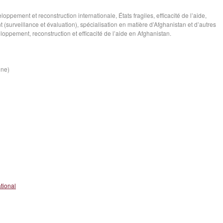
oppement et reconstruction internationale, États fragiles, efficacité de l’aide,
(surveillance et évaluation), spécialisation en matière d’Afghanistan et d’autres
loppement, reconstruction et efficacité de l’aide en Afghanistan.
ine)
tional