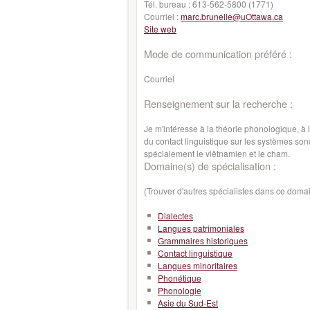
Tél. bureau :
613-562-5800 (1771)
Courriel :
marc.brunelle@uOttawa.ca
Site web
Mode de communication préféré :
Courriel
Renseignement sur la recherche :
Je m'intéresse à la théorie phonologique, à la
du contact linguistique sur les systèmes son
spécialement le viêtnamien et le cham.
Domaine(s) de spécialisation :
(Trouver d'autres spécialistes dans ce doma
Dialectes
Langues patrimoniales
Grammaires historiques
Contact linguistique
Langues minoritaires
Phonétique
Phonologie
Asie du Sud-Est