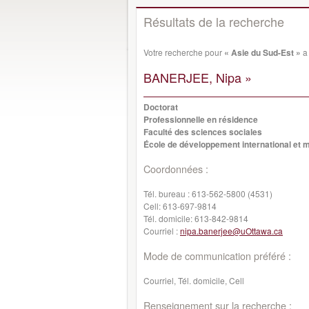
Résultats de la recherche
Votre recherche pour
« Asie du Sud-Est »
a 
BANERJEE, Nipa »
Doctorat
Professionnelle en résidence
Faculté des sciences sociales
École de développement international et m
Coordonnées :
Tél. bureau :
613-562-5800 (4531)
Cell:
613-697-9814
Tél. domicile:
613-842-9814
Courriel :
nipa.banerjee@uOttawa.ca
Mode de communication préféré :
Courriel, Tél. domicile, Cell
Renseignement sur la recherche :