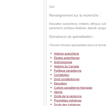
Cell
Renseignement sur la recherche :
Éducation autochtone, militaire, éthique, cu
parlement, politique fédérale, député, lang
Domaine(s) de spécialisation :
(Trouver d'autres spécialistes dans ce doma
Histoire autochtone
Études autochtones
Anthropologie
Histoire du Canada
Politique canadienne
Constitution
Droit constitutionnel
Éducation
Culture canadienne-française
Gangs
Droits de la personne
Prophéties indigènes
Droits des indigènes