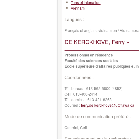
Tons et intonation
Vietnam
Langues :
Français et anglais, vietnamien / Vietnames
DE KERCKHOVE, Ferry »
Professionnel en résidence
Faculté des sciences sociales
École supérieure d'affaires publiques et i
Coordonnées :
Tél. bureau :
613-562-5800 (4852)
Cell:
613-400-2414
Tél. domicile:
613-421-8263
Courriel :
ferry.de.kerckhove@uOttawa.ca
Mode de communication préféré :
Courriel, Cell
Renseignement sur la recherche :