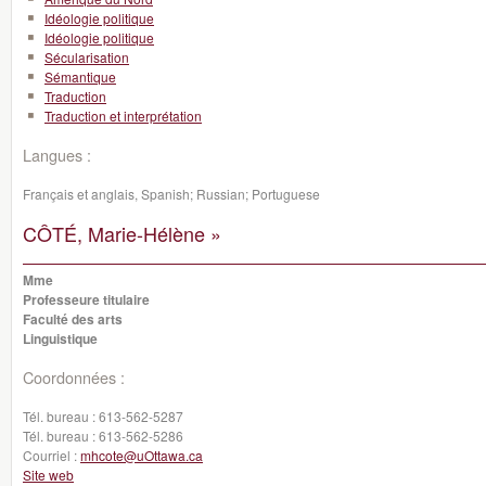
Idéologie politique
Idéologie politique
Sécularisation
Sémantique
Traduction
Traduction et interprétation
Langues :
Français et anglais, Spanish; Russian; Portuguese
CÔTÉ, Marie-Hélène »
Mme
Professeure titulaire
Faculté des arts
Linguistique
Coordonnées :
Tél. bureau :
613-562-5287
Tél. bureau :
613-562-5286
Courriel :
mhcote@uOttawa.ca
Site web