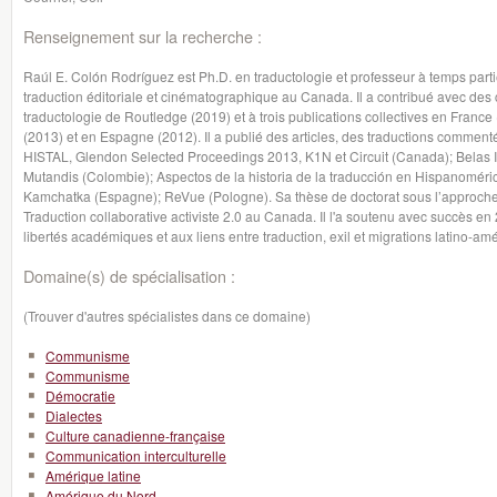
Renseignement sur la recherche :
Raúl E. Colón Rodríguez est Ph.D. en traductologie et professeur à temps partiel 
traduction éditoriale et cinématographique au Canada. Il a contribué avec des
traductologie de Routledge (2019) et à trois publications collectives en Franc
(2013) et en Espagne (2012). Il a publié des articles, des traductions comme
HISTAL, Glendon Selected Proceedings 2013, K1N et Circuit (Canada); Belas Inf
Mutandis (Colombie); Aspectos de la historia de la traducción en Hispanomérica
Kamchatka (Espagne); ReVue (Pologne). Sa thèse de doctorat sous l’approche de
Traduction collaborative activiste 2.0 au Canada. Il l'a soutenu avec succès en
libertés académiques et aux liens entre traduction, exil et migrations latino-
Domaine(s) de spécialisation :
(Trouver d'autres spécialistes dans ce domaine)
Communisme
Communisme
Démocratie
Dialectes
Culture canadienne-française
Communication interculturelle
Amérique latine
Amérique du Nord