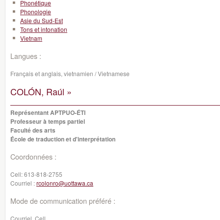
Phonétique
Phonologie
Asie du Sud-Est
Tons et intonation
Vietnam
Langues :
Français et anglais, vietnamien / Vietnamese
COLÓN, Raúl »
Représentant APTPUO-ÉTI
Professeur à temps partiel
Faculté des arts
École de traduction et d'interprétation
Coordonnées :
Cell:
613-818-2755
Courriel :
rcolonro@uottawa.ca
Mode de communication préféré :
Courriel, Cell