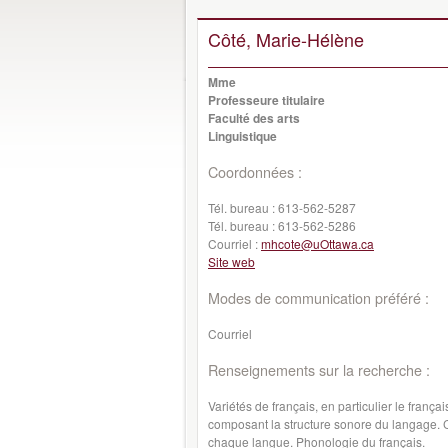
Côté, Marie-Hélène
Mme
Professeure titulaire
Faculté des arts
Linguistique
Coordonnées :
Tél. bureau :
613-562-5287
Tél. bureau :
613-562-5286
Courriel :
mhcote@uOttawa.ca
Site web
Modes de communication préféré :
Courriel
Renseignements sur la recherche :
Variétés de français, en particulier le fran
composant la structure sonore du langage. C
chaque langue. Phonologie du français.