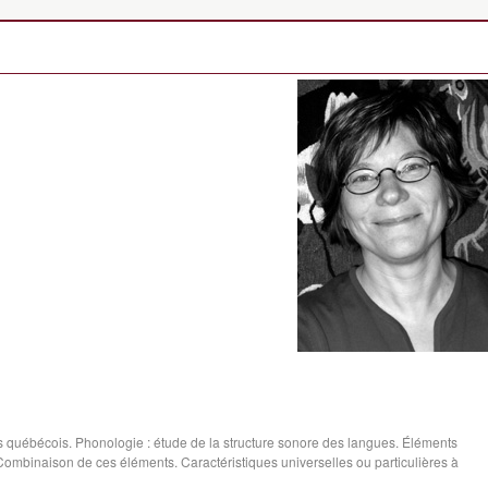
çais québécois. Phonologie : étude de la structure sonore des langues. Éléments
ombinaison de ces éléments. Caractéristiques universelles ou particulières à