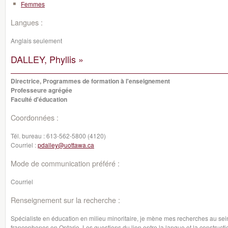
Femmes
Langues :
Anglais seulement
DALLEY, Phyllis »
Directrice, Programmes de formation à l'enseignement
Professeure agrégée
Faculté d'éducation
Coordonnées :
Tél. bureau :
613-562-5800 (4120)
Courriel :
pdalley@uottawa.ca
Mode de communication préféré :
Courriel
Renseignement sur la recherche :
Spécialiste en éducation en milieu minoritaire, je mène mes recherches au sein
francophones en Ontario. Les questions du lien entre la langue et la construction 