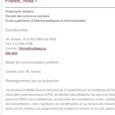
FINNIE, Ross »
Professeur titulaire
Faculté des sciences sociales
École supérieure d'affaires publiques et internationales
Coordonnées :
Tél. bureau :
613-562-5800 ext 4552
Cell:
613-295-5798
Courriel :
rfinnie@uottawa.ca
Site web
Mode de communication préféré :
Courriel, Cell, Tél. bureau
Renseignement sur la recherche :
J'ai plusieurs intérêts dans le domaine de la recherche sur les politiques de l'éd
l'éducation post-secondaire (EPS); la rétention des étudiants, les parcours étud
parcours d'EPS; les compétences, les pénuries de compétences, et les «strat
«
des compétences
non-cognitives» ou transférables; et la mesure des mécanism
aussi sur les revenus, les programmes de soutien du revenu, et sur des sujets 