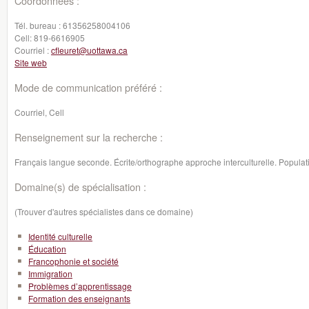
Coordonnées :
Tél. bureau :
61356258004106
Cell:
819-6616905
Courriel :
cfleuret@uottawa.ca
Site web
Mode de communication préféré :
Courriel, Cell
Renseignement sur la recherche :
Français langue seconde. Écrite/orthographe approche interculturelle. Popula
Domaine(s) de spécialisation :
(Trouver d'autres spécialistes dans ce domaine)
Identité culturelle
Éducation
Francophonie et société
Immigration
Problèmes d’apprentissage
Formation des enseignants