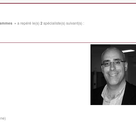
grammes »
a repéré le(s)
2
spécialiste(s) suivant(s) :
ine)