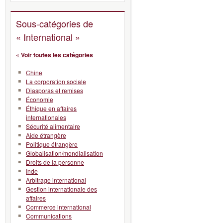
Sous-catégories de
« International »
« Voir toutes les catégories
Chine
La corporation sociale
Diasporas et remises
Économie
Éthique en affaires
internationales
Sécurité alimentaire
Aide étrangère
Politique étrangère
Globalisation/mondialisation
Droits de la personne
Inde
Arbitrage international
Gestion internationale des
affaires
Commerce international
Communications