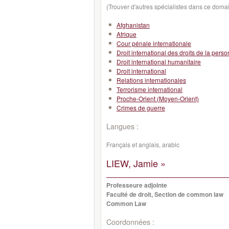
(Trouver d'autres spécialistes dans ce doma
Afghanistan
Afrique
Cour pénale internationale
Droit international des droits de la pers
Droit international humanitaire
Droit international
Relations internationales
Terrorisme international
Proche-Orient (Moyen-Orient)
Crimes de guerre
Langues :
Français et anglais, arabic
LIEW, Jamie »
Professeure adjointe
Faculté de droit, Section de common law
Common Law
Coordonnées :