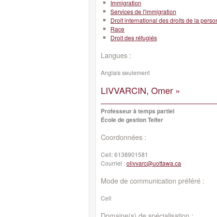
Immigration
Services de l'immigration
Droit international des droits de la pers
Race
Droit des réfugiés
Langues :
Anglais seulement
LIVVARCIN, Omer »
Professeur à temps partiel
École de gestion Telfer
Coordonnées :
Cell:
6138901581
Courriel :
olivvarc@uottawa.ca
Mode de communication préféré :
Cell
Domaine(s) de spécialisation :