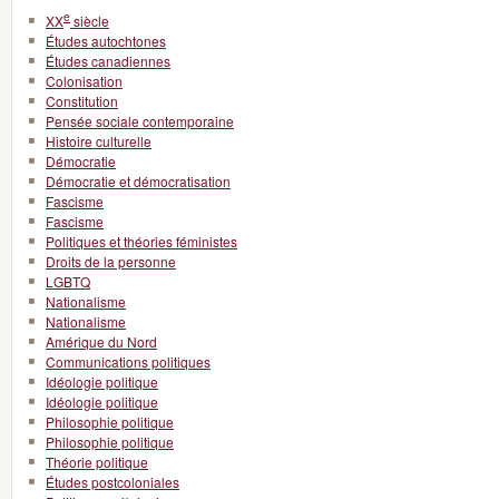
e
XX
siècle
Études autochtones
Études canadiennes
Colonisation
Constitution
Pensée sociale contemporaine
Histoire culturelle
Démocratie
Démocratie et démocratisation
Fascisme
Fascisme
Politiques et théories féministes
Droits de la personne
LGBTQ
Nationalisme
Nationalisme
Amérique du Nord
Communications politiques
Idéologie politique
Idéologie politique
Philosophie politique
Philosophie politique
Théorie politique
Études postcoloniales