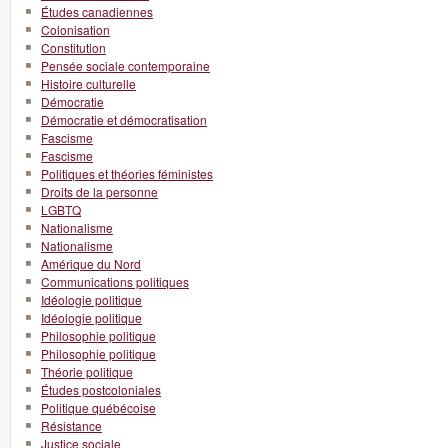
Études canadiennes
Colonisation
Constitution
Pensée sociale contemporaine
Histoire culturelle
Démocratie
Démocratie et démocratisation
Fascisme
Fascisme
Politiques et théories féministes
Droits de la personne
LGBTQ
Nationalisme
Nationalisme
Amérique du Nord
Communications politiques
Idéologie politique
Idéologie politique
Philosophie politique
Philosophie politique
Théorie politique
Études postcoloniales
Politique québécoise
Résistance
Justice sociale