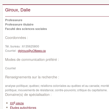
Giroux, Dalie
Professeure
Professeure titulaire
Faculté des sciences sociales
Coordonnées :
Tél. bureau :
6135625800
Courriel :
dgiroux@uOttawa.ca
Modes de communication préféré :
Courriel
Renseignements sur la recherche :
analyse politique; québec; relations coloniales au québec et au canada; montée
politique; mouvements de résistance; contre-pouvoirs; critique du capitalisme.
Domaine(s) de spécialisation :
e
XX
siècle
Études autochtones