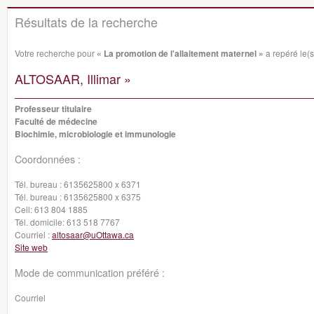
Résultats de la recherche
Votre recherche pour
« La promotion de l'allaitement maternel »
a repéré le(
ALTOSAAR, Illimar »
Professeur titulaire
Faculté de médecine
Biochimie, microbiologie et immunologie
Coordonnées :
Tél. bureau :
6135625800 x 6371
Tél. bureau :
6135625800 x 6375
Cell:
613 804 1885
Tél. domicile:
613 518 7767
Courriel :
altosaar@uOttawa.ca
Site web
Mode de communication préféré :
Courriel