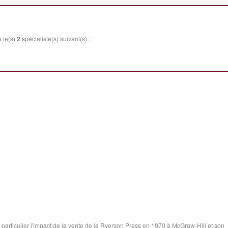
 le(s)
2
spécialiste(s) suivant(s) :
en particulier l'impact de la vente de la Ryerson Press en 1970 à McGraw-Hill et son