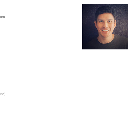
ons
ine)