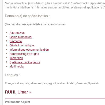
Média interactif et jeux sérieux, génie biomédical et "Biofeedback Haptic Aud
multimédia intelligents, interfaces usager tangibles, systèmes et applications d'
Domaine(s) de spécialisation :
(Trouver d'autres spécialistes dans ce domaine)
Alternatives
Génie biomédical
Biométrie
Génie informatique
Informatique et communication
Apprentissage en ligne
Immersion
Systèmes multicapteurs
Multimédia
Langues :
Français et anglais, allemand, espagnol, arabe / Arabic, German, Spanish
RUHI, Umar »
Professeur Adjoint