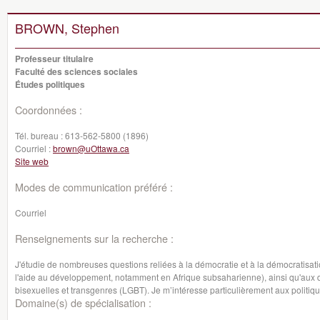
BROWN, Stephen
Professeur titulaire
Faculté des sciences sociales
Études politiques
Coordonnées :
Tél. bureau :
613-562-5800 (1896)
Courriel :
brown@uOttawa.ca
Site web
Modes de communication préféré :
Courriel
Renseignements sur la recherche :
J'étudie de nombreuses questions reliées à la démocratie et à la démocratisation,
l'aide au développement, notamment en Afrique subsaharienne), ainsi qu'aux d
bisexuelles et transgenres (LGBT). Je m’intéresse particulièrement aux politiq
Domaine(s) de spécialisation :