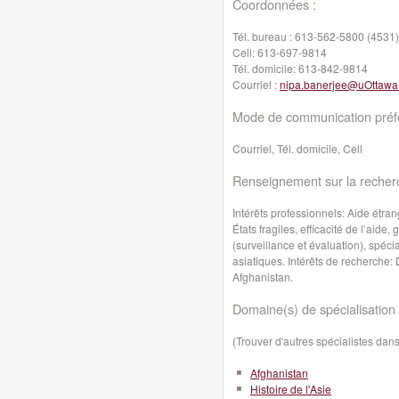
Coordonnées :
Tél. bureau :
613-562-5800 (4531)
Cell:
613-697-9814
Tél. domicile:
613-842-9814
Courriel :
nipa.banerjee@uOttawa
Mode de communication préfé
Courriel, Tél. domicile, Cell
Renseignement sur la recher
Intérêts professionnels: Aide étra
États fragiles, efficacité de l’aid
(surveillance et évaluation), spéci
asiatiques. Intérêts de recherche: 
Afghanistan.
Domaine(s) de spécialisation 
(Trouver d'autres spécialistes da
Afghanistan
Histoire de l'Asie