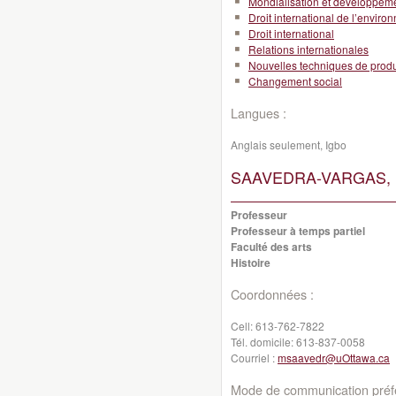
Mondialisation et développeme
Droit international de l’envir
Droit international
Relations internationales
Nouvelles techniques de produ
Changement social
Langues :
Anglais seulement, Igbo
SAAVEDRA-VARGAS, M
Professeur
Professeur à temps partiel
Faculté des arts
Histoire
Coordonnées :
Cell:
613-762-7822
Tél. domicile:
613-837-0058
Courriel :
msaavedr@uOttawa.ca
Mode de communication préfé