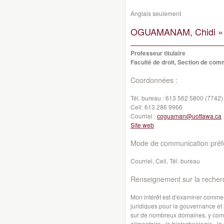
Anglais seulement
OGUAMANAM, Chidi »
Professeur titulaire
Faculté de droit, Section de co
Coordonnées :
Tél. bureau :
613 562 5800 (7742)
Cell:
613 286 9966
Courriel :
coguaman@uottawa.ca
Site web
Mode de communication préfé
Courriel, Cell, Tél. bureau
Renseignement sur la recher
Mon intérêt est d'examiner comment
juridiques pour la gouvernance et
sur de nombreux domaines, y compri
alimentaire , la biotechnologie , la 