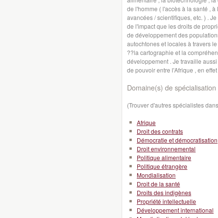
de l'homme ( l'accès à la santé , à
avancées / scientifiques, etc. ) . J
de l'impact que les droits de propr
de développement des populations
autochtones et locales à travers l
??la cartographie et la compréhensio
développement . Je travaille aussi 
de pouvoir entre l'Afrique , en effe
Domaine(s) de spécialisation 
(Trouver d'autres spécialistes da
Afrique
Droit des contrats
Démocratie et démocratisation
Droit environnemental
Politique alimentaire
Politique étrangère
Mondialisation
Droit de la santé
Droits des indigènes
Propriété intellectuelle
Développement international