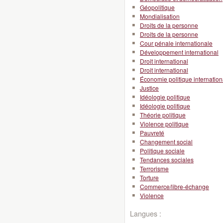
Géopolitique
Mondialisation
Droits de la personne
Droits de la personne
Cour pénale internationale
Développement international
Droit international
Droit international
Économie politique internation
Justice
Idéologie politique
Idéologie politique
Théorie politique
Violence politique
Pauvreté
Changement social
Politique sociale
Tendances sociales
Terrorisme
Torture
Commerce/libre-échange
Violence
Langues :