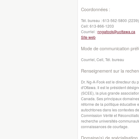
Coordonnées :
Tél. bureau :
613-562-5800 (2239)
Cell:
613-866-1203
Courriel :
nngafook@uottawa.ca
Site web
Mode de communication préfé
Courriel, Cell, Tél. bureau
Renseignement sur la recher
Dr. Ng-A-Fook est le directeur du
d'Ottawa. Il est le président désig
(SCEE), la plus grande associatio
Canada. Ses principaux domaines d'
réforme de la politique éducative 
autochtones dans les contextes de 
Commission Vérité et Réconciliation
recherche universités-communautés;
connaissances de courtage.
Domaine(s) de spécialisation 