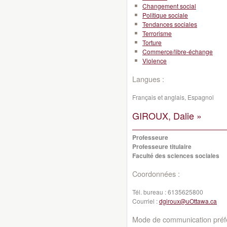
Changement social
Politique sociale
Tendances sociales
Terrorisme
Torture
Commerce/libre-échange
Violence
Langues :
Français et anglais, Espagnol
GIROUX, Dalie »
Professeure
Professeure titulaire
Faculté des sciences sociales
Coordonnées :
Tél. bureau :
6135625800
Courriel :
dgiroux@uOttawa.ca
Mode de communication préfé