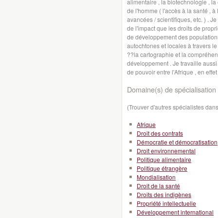
alimentaire , la biotechnologie , la 
de l'homme ( l'accès à la santé , à
avancées / scientifiques, etc. ) . J
de l'impact que les droits de propr
de développement des populations
autochtones et locales à travers l
??la cartographie et la compréhensio
développement . Je travaille aussi 
de pouvoir entre l'Afrique , en effe
Domaine(s) de spécialisation 
(Trouver d'autres spécialistes da
Afrique
Droit des contrats
Démocratie et démocratisation
Droit environnemental
Politique alimentaire
Politique étrangère
Mondialisation
Droit de la santé
Droits des indigènes
Propriété intellectuelle
Développement international