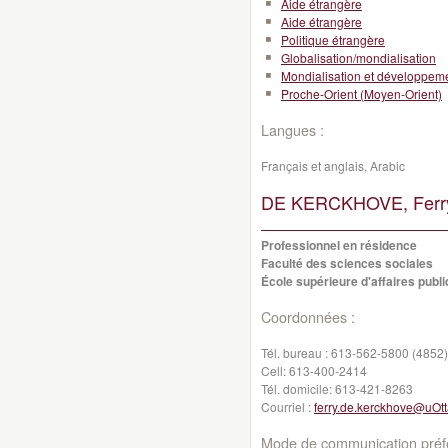
Aide étrangère
Aide étrangère
Politique étrangère
Globalisation/mondialisation
Mondialisation et développeme
Proche-Orient (Moyen-Orient)
Langues :
Français et anglais, Arabic
DE KERCKHOVE, Ferr
Professionnel en résidence
Faculté des sciences sociales
École supérieure d'affaires publi
Coordonnées :
Tél. bureau :
613-562-5800 (4852)
Cell:
613-400-2414
Tél. domicile:
613-421-8263
Courriel :
ferry.de.kerckhove@uOt
Mode de communication préfé