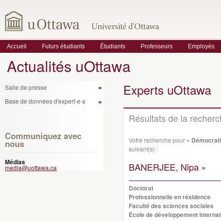
Accueil
Futurs étudiants
Étudiants
Professeurs
Employés
Actualités uOttawa
Experts uOttawa
Salle de presse
Base de données d'expert-e-s
Résultats de la recher
Communiquez avec
Votre recherche pour
« Démocrati
nous
suivant(s) :
Médias
BANERJEE, Nipa »
media@uottawa.ca
Doctorat
Professionnelle en résidence
Faculté des sciences sociales
École de développement internati