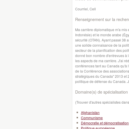
Courriel, Cell
Renseignement sur la recher
Ma carrière diplomatique m'a mis 
Indonésie) et le monde arabe (Égy
sécurité (OTAN). Ayant passé 38 au
une solide connaisance de la polit
secteur de la planification des poli
donné bon nombre d'entrevues à la 
les aspects de ma carrière. J'ai r
conférences tant au Canada qu'à l'é
de la Conférence des association
stratégiques du Canada" 2013 et 2
politique de défense du Canada. J
Domaine(s) de spécialisation 
(Trouver d'autres spécialistes da
Afghanistan
Communisme
Démocratie et démocratisation
Politique européenne