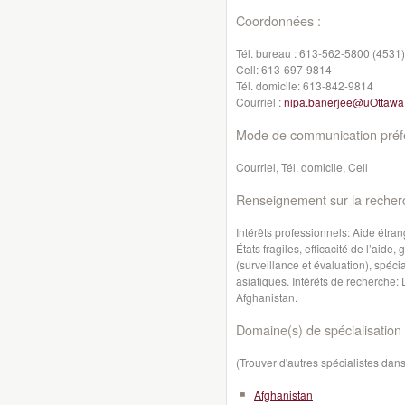
Coordonnées :
Tél. bureau :
613-562-5800 (4531)
Cell:
613-697-9814
Tél. domicile:
613-842-9814
Courriel :
nipa.banerjee@uOttawa
Mode de communication préfé
Courriel, Tél. domicile, Cell
Renseignement sur la recher
Intérêts professionnels: Aide étra
États fragiles, efficacité de l’aid
(surveillance et évaluation), spéci
asiatiques. Intérêts de recherche: 
Afghanistan.
Domaine(s) de spécialisation 
(Trouver d'autres spécialistes da
Afghanistan