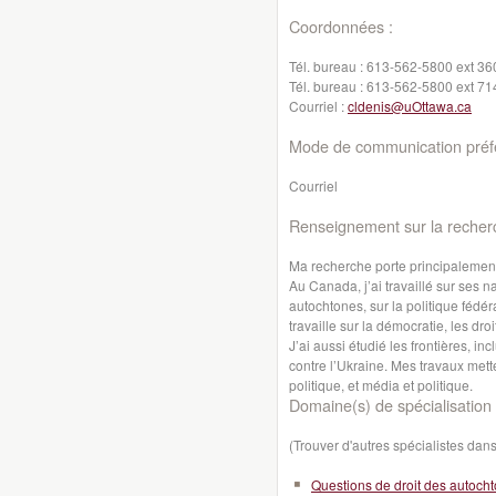
Coordonnées :
Tél. bureau :
613-562-5800 ext 36
Tél. bureau :
613-562-5800 ext 71
Courriel :
cldenis@uOttawa.ca
Mode de communication préfé
Courriel
Renseignement sur la recher
Ma recherche porte principalement
Au Canada, j’ai travaillé sur ses n
autochtones, sur la politique fédér
travaille sur la démocratie, les dr
J’ai aussi étudié les frontières, in
contre l’Ukraine. Mes travaux metten
politique, et média et politique.
Domaine(s) de spécialisation 
(Trouver d'autres spécialistes da
Questions de droit des autoch