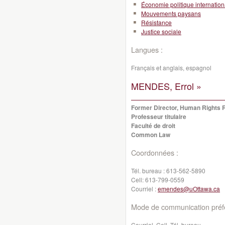
Économie politique internation
Mouvements paysans
Résistance
Justice sociale
Langues :
Français et anglais, espagnol
MENDES, Errol »
Former Director, Human Rights 
Professeur titulaire
Faculté de droit
Common Law
Coordonnées :
Tél. bureau :
613-562-5890
Cell:
613-799-0559
Courriel :
emendes@uOttawa.ca
Mode de communication préfé
Courriel, Cell, Tél. bureau