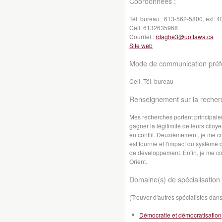
Coordonnées :
Tél. bureau :
613-562-5800, ext: 4
Cell:
6132635968
Courriel :
rdaghe3@uottawa.ca
Site web
Mode de communication préfé
Cell, Tél. bureau
Renseignement sur la recher
Mes recherches portent principaleme
gagner la légitimité de leurs citoy
en conflit. Deuxièmement, je me c
est fournie et l'impact du système
de développement. Enfin, je me con
Orient.
Domaine(s) de spécialisation 
(Trouver d'autres spécialistes da
Démocratie et démocratisation