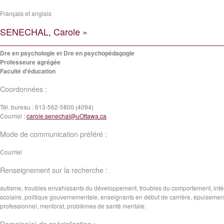
Français et anglais
SENECHAL, Carole »
Dre en psychologie et Dre en psychopédagogie
Professeure agrégée
Faculté d'éducation
Coordonnées :
Tél. bureau :
613-562-5800 (4094)
Courriel :
carole.senechal@uOttawa.ca
Mode de communication préféré :
Courriel
Renseignement sur la recherche :
autisme, troubles envahissants du développement, troubles du comportement, inté
scolaire, politique gouvernementale, enseignants en début de carrière, épuisemen
professionnel, mentorat, problèmes de santé mentale.
Domaine(s) de spécialisation :