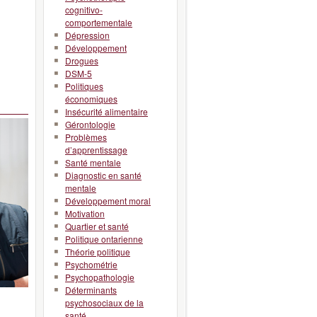
cognitivo-
comportementale
Dépression
Développement
Drogues
DSM-5
Politiques
économiques
Insécurité alimentaire
Gérontologie
Problèmes
d’apprentissage
Santé mentale
Diagnostic en santé
mentale
Développement moral
Motivation
Quartier et santé
Politique ontarienne
Théorie politique
Psychométrie
Psychopathologie
Déterminants
psychosociaux de la
santé