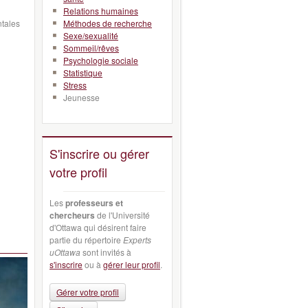
Relations humaines
ntales
Méthodes de recherche
Sexe/sexualité
Sommeil/rêves
Psychologie sociale
Statistique
Stress
Jeunesse
S'inscrire ou gérer
votre profil
Les
professeurs et
chercheurs
de l'Université
d'Ottawa qui désirent faire
partie du répertoire
Experts
uOttawa
sont invités à
s'inscrire
ou à
gérer leur profil
.
Gérer votre profil