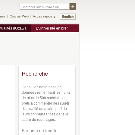
English
mes
Courriel Web
Accès rapide
tualités uOttawa
L'Université en bref
Recherche
Consultez notre base de
données renfermant les noms
de plus de 500 spécialistes,
prêts à commenter des sujets
d'actualité ou à faire part de
leurs connaissances dans le
cadre de reportages.
Par nom de famille :