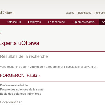
uoZone
Bibliothèque
Program
Professeurs
Employés
La recherche
Diplômés et amis
Ac
a
Experts uOttawa
Résultats de la recherche
Votre recherche pour
« Jeunesse »
a repéré le(s)
6
spécialiste(s) suivant(s) :
FORGERON, Paula »
Professeure adjointe
Faculté des sciences de la santé
École des sciences infirmières
Coordonnées :