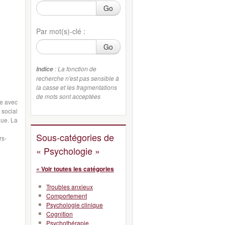
Go
Par mot(s)-clé :
Go
: La fonction de
Indice
recherche n'est pas sensible à
la casse et les fragmentations
de mots sont acceptées
ue avec
 social
que. La
Sous-catégories de
rs-
« Psychologie »
« Voir toutes les catégories
Troubles anxieux
Comportement
Psychologie clinique
Cognition
Psychothérapie