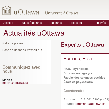
Accueil
Futurs étudiants
Étudiants
Professeurs
Employés
Actualités uOttawa
Experts uOttawa
Salle de presse
Base de données d'expert-e-s
Romano, Elisa
Communiquez avec
Ph.D. Psychologie
nous
Professeure agrégée
Faculté des sciences sociales
Médias
École de psychologie
media@uottawa.ca
Coordonnées :
Tél. bureau :
613-562-5800 (4403)
Courriel :
eromano@uottawa.ca