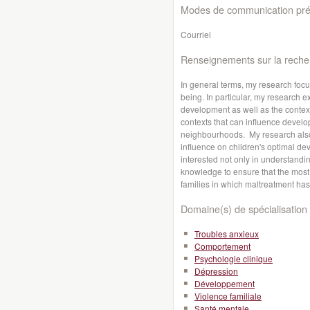
Modes de communication préf
Courriel
Renseignements sur la reche
In general terms, my research foc
being. In particular, my research 
development as well as the contex
contexts that can influence develo
neighbourhoods. My research also
influence on children's optimal de
interested not only in understanding
knowledge to ensure that the most e
families in which maltreatment has
Domaine(s) de spécialisation 
Troubles anxieux
Comportement
Psychologie clinique
Dépression
Développement
Violence familiale
Santé mentale