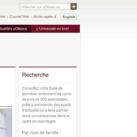
English
mes
Courriel Web
Accès rapide
tualités uOttawa
L'Université en bref
Recherche
Consultez notre base de
données renfermant les noms
de plus de 500 spécialistes,
prêts à commenter des sujets
d'actualité ou à faire part de
leurs connaissances dans le
cadre de reportages.
Par nom de famille :