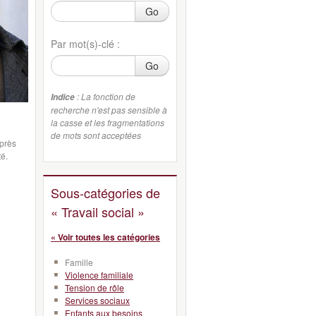
Go
Par mot(s)-clé :
Go
: La fonction de
Indice
recherche n'est pas sensible à
la casse et les fragmentations
de mots sont acceptées
uprès
é.
Sous-catégories de
« Travail social »
« Voir toutes les catégories
Famille
Violence familiale
Tension de rôle
Services sociaux
Enfants aux besoins