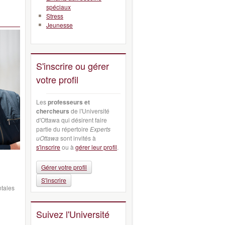
spéciaux
Stress
Jeunesse
S'inscrire ou gérer
votre profil
Les
professeurs et
chercheurs
de l'Université
d'Ottawa qui désirent faire
partie du répertoire
Experts
uOttawa
sont invités à
s'inscrire
ou à
gérer leur profil
.
Gérer votre profil
S'inscrire
ntales
Suivez l'Université