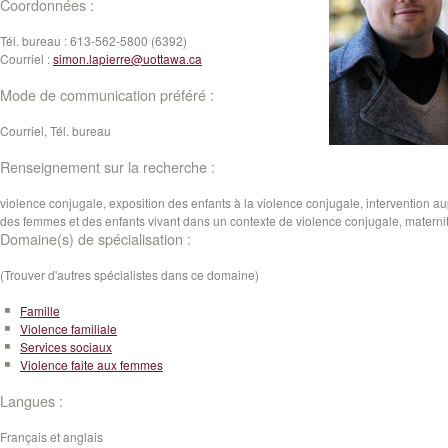
Coordonnées :
Tél. bureau :
613-562-5800 (6392)
Courriel :
simon.lapierre@uottawa.ca
Mode de communication préféré :
Courriel, Tél. bureau
Renseignement sur la recherche :
violence conjugale, exposition des enfants à la violence conjugale, intervention a
des femmes et des enfants vivant dans un contexte de violence conjugale, maternit
Domaine(s) de spécialisation :
(Trouver d'autres spécialistes dans ce domaine)
Famille
Violence familiale
Services sociaux
Violence faite aux femmes
Langues :
Français et anglais