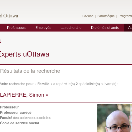
uoZone
Bibliothèque
Program
Professeurs
Employés
La recherche
Diplômés et amis
Ac
a
Experts uOttawa
Résultats de la recherche
Votre recherche pour
« Famille »
a repéré le(s)
2
spécialiste(s) suivant(s) :
LAPIERRE, Simon »
Professeur
Professeur agrégé
Faculté des sciences sociales
École de service social