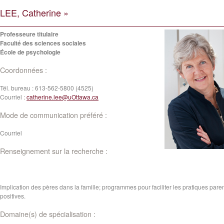
LEE, Catherine »
Professeure titulaire
Faculté des sciences sociales
École de psychologie
Coordonnées :
Tél. bureau :
613-562-5800 (4525)
Courriel :
catherine.lee@uOttawa.ca
Mode de communication préféré :
Courriel
Renseignement sur la recherche :
Implication des pères dans la famille; programmes pour faciliter les pratiques pare
positives.
Domaine(s) de spécialisation :