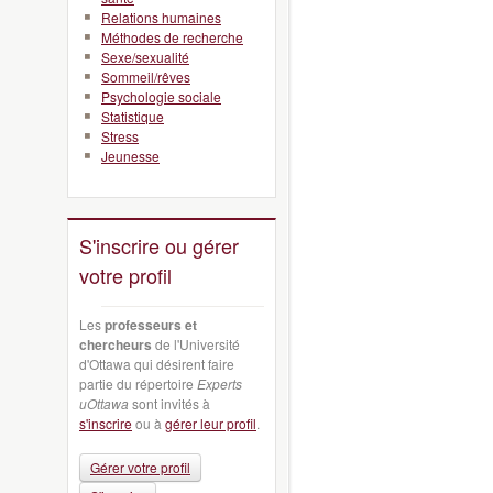
Relations humaines
Méthodes de recherche
Sexe/sexualité
Sommeil/rêves
Psychologie sociale
Statistique
Stress
Jeunesse
S'inscrire ou gérer
votre profil
Les
professeurs et
chercheurs
de l'Université
d'Ottawa qui désirent faire
partie du répertoire
Experts
uOttawa
sont invités à
s'inscrire
ou à
gérer leur profil
.
Gérer votre profil