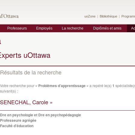
uoZone
Bibliothèque
Program
Professeurs
Employés
La recherche
Diplômés et amis
Ac
a
Experts uOttawa
Résultats de la recherche
Votre recherche pour
« Problèmes d’apprentissage »
a repéré le(s)
1
spécialiste(
suivant(s) :
SENECHAL, Carole »
Dre en psychologie et Dre en psychopédagogie
Professeure agrégée
Faculté d'éducation