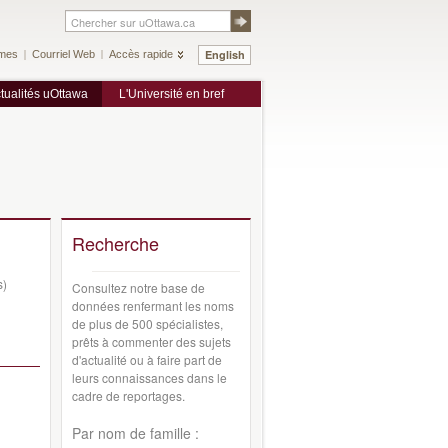
English
mes
Courriel Web
Accès rapide
tualités uOttawa
L'Université en bref
Recherche
s)
Consultez notre base de
données renfermant les noms
de plus de 500 spécialistes,
prêts à commenter des sujets
d'actualité ou à faire part de
leurs connaissances dans le
cadre de reportages.
Par nom de famille :