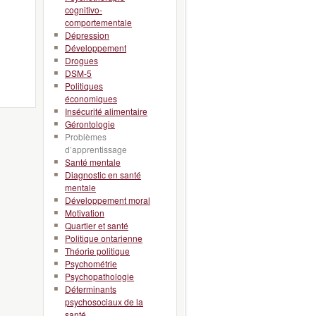
cognitivo-
comportementale
Dépression
Développement
Drogues
DSM-5
Politiques
économiques
Insécurité alimentaire
Gérontologie
Problèmes
d’apprentissage
Santé mentale
Diagnostic en santé
mentale
Développement moral
Motivation
Quartier et santé
Politique ontarienne
Théorie politique
Psychométrie
Psychopathologie
Déterminants
psychosociaux de la
santé