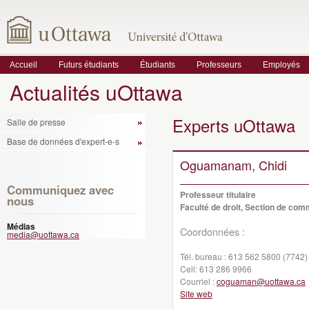
Accueil
Futurs étudiants
Étudiants
Professeurs
Employés
Actualités uOttawa
Experts uOttawa
Salle de presse
Base de données d'expert-e-s
Oguamanam, Chidi
Communiquez avec
Professeur titulaire
nous
Faculté de droit, Section de co
Médias
Coordonnées :
media@uottawa.ca
Tél. bureau :
613 562 5800 (7742)
Cell:
613 286 9966
Courriel :
coguaman@uottawa.ca
Site web