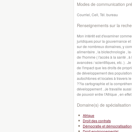
Modes de communication préf
Courriel, Cell, Tél. bureau
Renseignements sur la reche
Mon intérêt est d'examiner comment
juridiques pour la gouvernance et
sur de nombreux domaines, y compri
alimentaire , la biotechnologie , la 
de l'homme ( l'accès à la santé , à
avancées / scientifiques, etc. ) . J
de l'impact que les droits de propr
de développement des populations
autochtones et locales à travers l
??la cartographie et la compréhensio
développement . Je travaille aussi 
de pouvoir entre l'Afrique , en effe
Domaine(s) de spécialisation 
Afrique
Droit des contrats
Démocratie et démocratisation
Droit environnemental