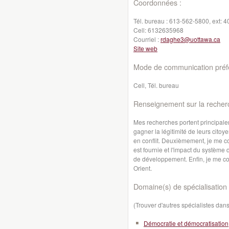
Coordonnées :
Tél. bureau :
613-562-5800, ext: 4
Cell:
6132635968
Courriel :
rdaghe3@uottawa.ca
Site web
Mode de communication préfé
Cell, Tél. bureau
Renseignement sur la recher
Mes recherches portent principaleme
gagner la légitimité de leurs citoy
en conflit. Deuxièmement, je me c
est fournie et l'impact du système
de développement. Enfin, je me con
Orient.
Domaine(s) de spécialisation 
(Trouver d'autres spécialistes da
Démocratie et démocratisation