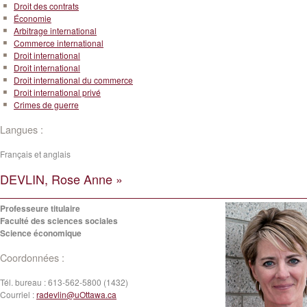
Droit des contrats
Économie
Arbitrage international
Commerce international
Droit international
Droit international
Droit international du commerce
Droit international privé
Crimes de guerre
Langues :
Français et anglais
DEVLIN, Rose Anne »
Professeure titulaire
Faculté des sciences sociales
Science économique
Coordonnées :
Tél. bureau :
613-562-5800 (1432)
Courriel :
radevlin@uOttawa.ca