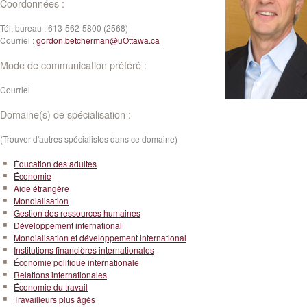
Coordonnées :
Tél. bureau :
613-562-5800 (2568)
Courriel :
gordon.betcherman@uOttawa.ca
Mode de communication préféré :
Courriel
Domaine(s) de spécialisation :
(Trouver d'autres spécialistes dans ce domaine)
Éducation des adultes
Économie
Aide étrangère
Mondialisation
Gestion des ressources humaines
Développement international
Mondialisation et développement international
Institutions financières internationales
Économie politique internationale
Relations internationales
Économie du travail
Travailleurs plus âgés