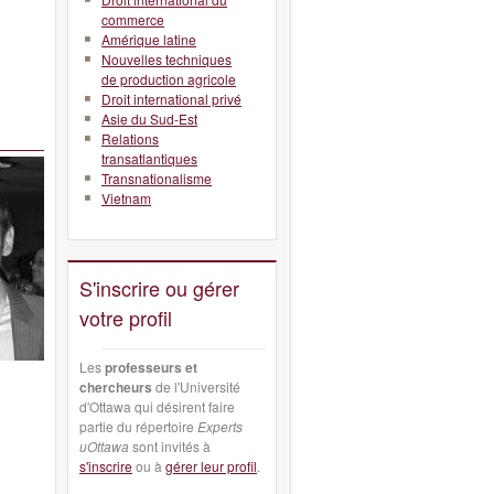
commerce
Amérique latine
Nouvelles techniques
de production agricole
Droit international privé
Asie du Sud-Est
Relations
transatlantiques
Transnationalisme
Vietnam
S'inscrire ou gérer
votre profil
Les
professeurs et
chercheurs
de l'Université
d'Ottawa qui désirent faire
partie du répertoire
Experts
uOttawa
sont invités à
s'inscrire
ou à
gérer leur profil
.