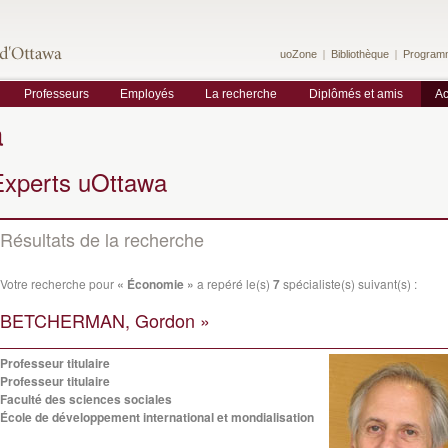
uoZone
Bibliothèque
Program
Professeurs
Employés
La recherche
Diplômés et amis
Ac
a
Experts uOttawa
Résultats de la recherche
Votre recherche pour
« Économie »
a repéré le(s)
7
spécialiste(s) suivant(s) :
BETCHERMAN, Gordon »
Professeur titulaire
Professeur titulaire
Faculté des sciences sociales
École de développement international et mondialisation