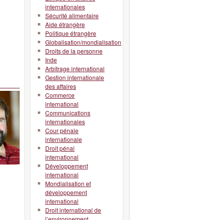
internationales
Sécurité alimentaire
Aide étrangère
Politique étrangère
Globalisation/mondialisation
Droits de la personne
Inde
Arbitrage international
Gestion internationale
des affaires
Commerce
international
Communications
internationales
Cour pénale
internationale
Droit pénal
international
Développement
international
Mondialisation et
développement
international
Droit international de
l’environnement