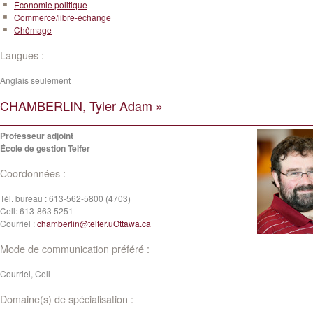
Économie politique
Commerce/libre-échange
Chômage
Langues :
Anglais seulement
CHAMBERLIN, Tyler Adam »
Professeur adjoint
École de gestion Telfer
Coordonnées :
Tél. bureau :
613-562-5800 (4703)
Cell:
613-863 5251
Courriel :
chamberlin@telfer.uOttawa.ca
Mode de communication préféré :
Courriel, Cell
Domaine(s) de spécialisation :