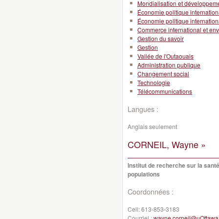
Mondialisation et développeme
Économie politique internation
Économie politique internation
Commerce international et en
Gestion du savoir
Gestion
Vallée de l'Outaouais
Administration publique
Changement social
Technologie
Télécommunications
Langues :
Anglais seulement
CORNEIL, Wayne »
Institut de recherche sur la sant
populations
Coordonnées :
Cell:
613-853-3183
Courriel :
wayne.corneil@uOttawa