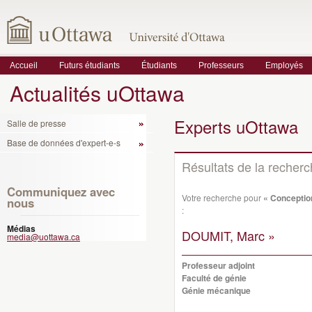
Accueil
Futurs étudiants
Étudiants
Professeurs
Employés
Actualités uOttawa
Experts uOttawa
Salle de presse
Base de données d'expert-e-s
Résultats de la recher
Communiquez avec
Votre recherche pour
« Conceptio
nous
:
Médias
DOUMIT, Marc »
media@uottawa.ca
Professeur adjoint
Faculté de génie
Génie mécanique