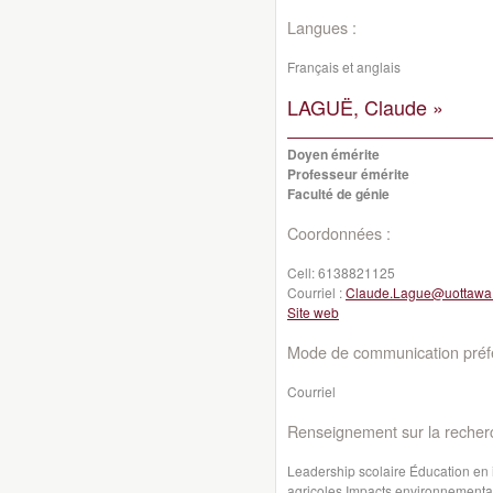
Langues :
Français et anglais
LAGUË, Claude »
Doyen émérite
Professeur émérite
Faculté de génie
Coordonnées :
Cell:
6138821125
Courriel :
Claude.Lague@uottawa
Site web
Mode de communication préfé
Courriel
Renseignement sur la recher
Leadership scolaire Éducation en
agricoles Impacts environnementau