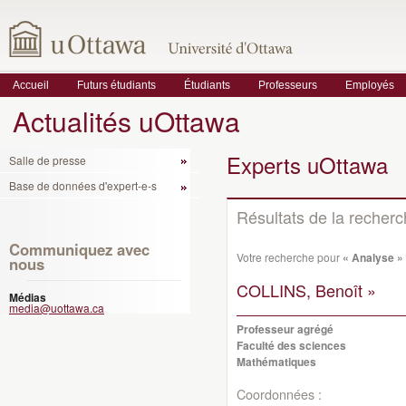
Accueil
Futurs étudiants
Étudiants
Professeurs
Employés
Actualités uOttawa
Experts uOttawa
Salle de presse
Base de données d'expert-e-s
Résultats de la recher
Communiquez avec
Votre recherche pour
« Analyse »
nous
COLLINS, Benoît »
Médias
media@uottawa.ca
Professeur agrégé
Faculté des sciences
Mathématiques
Coordonnées :