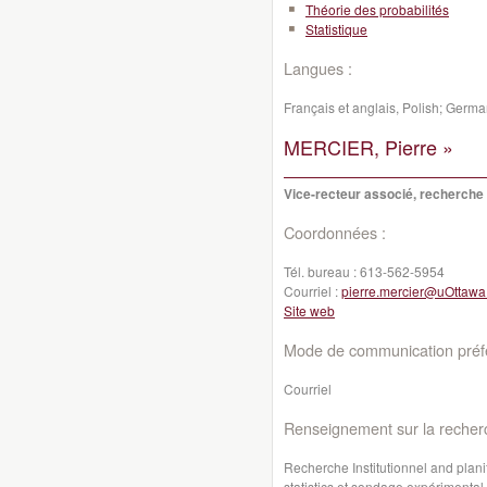
Théorie des probabilités
Statistique
Langues :
Français et anglais, Polish; Germ
MERCIER, Pierre »
Vice-recteur associé, recherche in
Coordonnées :
Tél. bureau :
613-562-5954
Courriel :
pierre.mercier@uOttawa
Site web
Mode de communication préfé
Courriel
Renseignement sur la recher
Recherche Institutionnel and planifi
statistics et sondage expérimental 