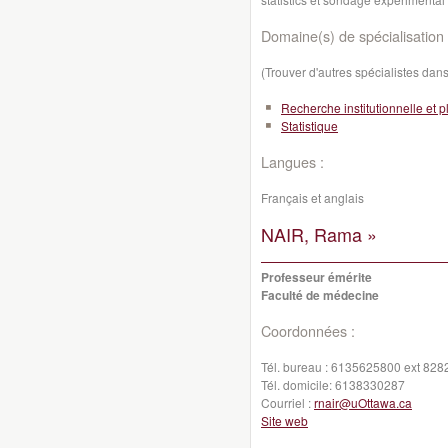
Domaine(s) de spécialisation 
(Trouver d'autres spécialistes da
Recherche institutionnelle et pl
Statistique
Langues :
Français et anglais
NAIR, Rama »
Professeur émérite
Faculté de médecine
Coordonnées :
Tél. bureau :
6135625800 ext 828
Tél. domicile:
6138330287
Courriel :
rnair@uOttawa.ca
Site web