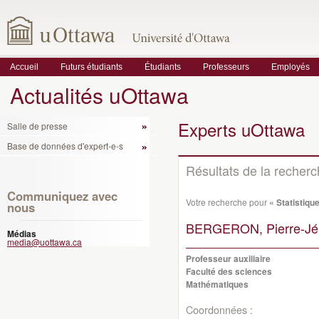
Accueil
Futurs étudiants
Étudiants
Professeurs
Employés
Actualités uOttawa
Experts uOttawa
Salle de presse
Base de données d'expert-e-s
Résultats de la recher
Communiquez avec
Votre recherche pour
« Statistiqu
nous
BERGERON, Pierre-Jé
Médias
media@uottawa.ca
Professeur auxiliaire
Faculté des sciences
Mathématiques
Coordonnées :