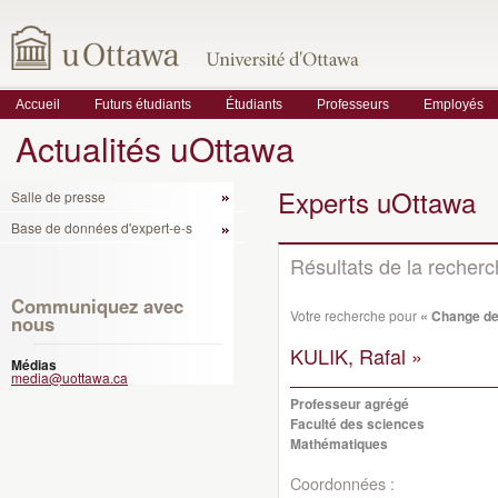
Accueil
Futurs étudiants
Étudiants
Professeurs
Employés
Actualités uOttawa
Experts uOttawa
Salle de presse
Base de données d'expert-e-s
Résultats de la recher
Communiquez avec
Votre recherche pour
« Change de
nous
KULIK, Rafal »
Médias
media@uottawa.ca
Professeur agrégé
Faculté des sciences
Mathématiques
Coordonnées :