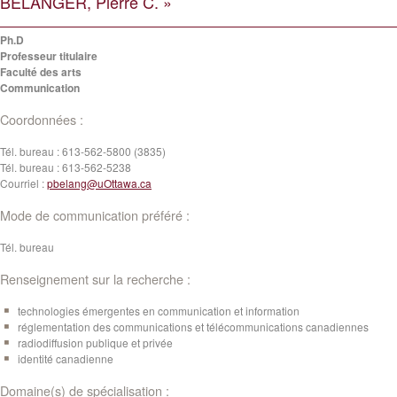
BÉLANGER, Pierre C. »
Ph.D
Professeur titulaire
Faculté des arts
Communication
Coordonnées :
Tél. bureau :
613-562-5800 (3835)
Tél. bureau :
613-562-5238
Courriel :
pbelang@uOttawa.ca
Mode de communication préféré :
Tél. bureau
Renseignement sur la recherche :
technologies émergentes en communication et information
réglementation des communications et télécommunications canadiennes
radiodiffusion publique et privée
identité canadienne
Domaine(s) de spécialisation :