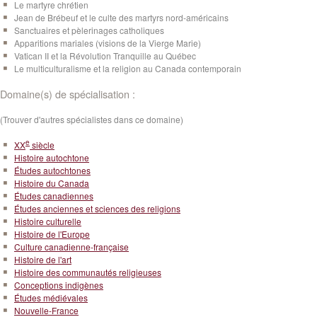
Le martyre chrétien
Jean de Brébeuf et le culte des martyrs nord-américains
Sanctuaires et pèlerinages catholiques
Apparitions mariales (visions de la Vierge Marie)
Vatican II et la Révolution Tranquille au Québec
Le multiculturalisme et la religion au Canada contemporain
Domaine(s) de spécialisation :
(Trouver d'autres spécialistes dans ce domaine)
e
XX
siècle
Histoire autochtone
Études autochtones
Histoire du Canada
Études canadiennes
Études anciennes et sciences des religions
Histoire culturelle
Histoire de l'Europe
Culture canadienne-française
Histoire de l'art
Histoire des communautés religieuses
Conceptions indigènes
Études médiévales
Nouvelle-France