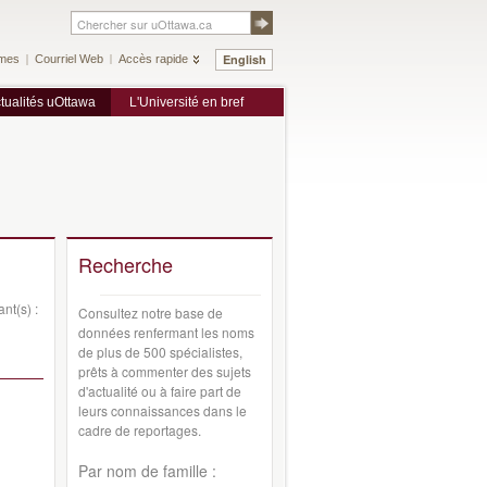
English
mes
Courriel Web
Accès rapide
tualités uOttawa
L'Université en bref
Recherche
nt(s) :
Consultez notre base de
données renfermant les noms
de plus de 500 spécialistes,
prêts à commenter des sujets
d'actualité ou à faire part de
leurs connaissances dans le
cadre de reportages.
Par nom de famille :