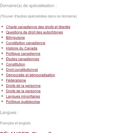
Domaine(s) de spécialisation :
(Trouver d'autres spécialistes dans ce domaine)
Charte canadienne des droits et libertés
Questions de droit des autochtones
Bilinguisme
Constitution canadienne
Histoire du Canada
Politique canadienne
Études canadiennes
Constitution
Droit constitutionnel
Démocratie et démocratisation
Fédéralisme
Droits de la personne
Droits de la personne
Langues minoritaires
Politique québécoise
Langues :
Français et anglais