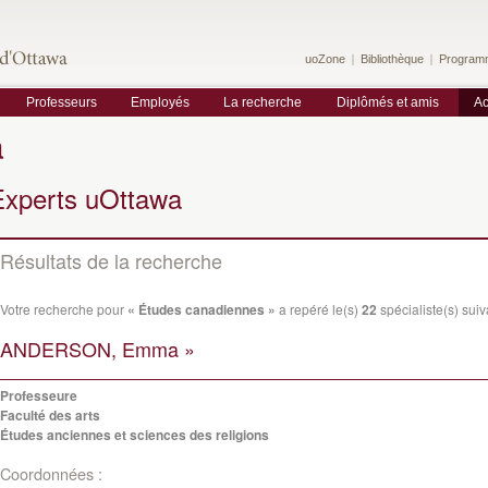
uoZone
Bibliothèque
Program
Professeurs
Employés
La recherche
Diplômés et amis
Ac
a
Experts uOttawa
Résultats de la recherche
Votre recherche pour
« Études canadiennes »
a repéré le(s)
22
spécialiste(s) suiva
ANDERSON, Emma »
Professeure
Faculté des arts
Études anciennes et sciences des religions
Coordonnées :