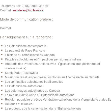
Tél. bureau :
(613) 562-5800 X1176
Courriel :
eanderso@uottawa.ca
Mode de communication préféré :
Courriel
Renseignement sur la recherche :
Le Catholicisme contemporain
La papauté de Pape François I
L'histoire du catholicisme au Canada
Peuples autochtones et l’impact des pensionnats indiens
Rapports des Premières Nations avec l’Église catholique (historique et
contemporaine)
Sainte Kateri Tekakwitha
Missionnaires et les peuples autochtones au 17ème siècle au Canada
Les spiritualités autochtones traditionnelles
Le Catholicisme autochtone
Les pèlerinages autochtones au Canada
Le rôle de Sainte-Anne au Catholicisme autochtone
Religion populaire et vécue Vénération catholique de la Vierge Marie et des Sa
Reliques et miracles
Le processus de la canonisation dans l’Église catholique