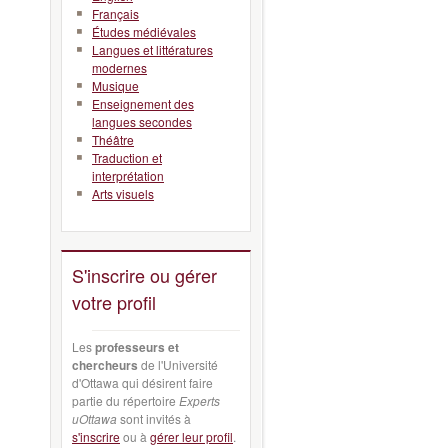
Français
Études médiévales
Langues et littératures
modernes
Musique
Enseignement des
langues secondes
Théâtre
Traduction et
interprétation
Arts visuels
S'inscrire ou gérer
votre profil
Les
professeurs et
chercheurs
de l'Université
d'Ottawa qui désirent faire
partie du répertoire
Experts
uOttawa
sont invités à
s'inscrire
ou à
gérer leur profil
.