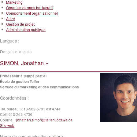
Marketing
Organismes sans but lucratif
Comportement organisationnel
Autre
Gestion de projet
Administration publique
Langues :
Français et anglais
SIMON, Jonathan »
Professeur à temps partiel
École de gestion Telfer
Service du marketing et des communications
Coordonnées :
Tél. bureau :
613-562-5731 ext 4744
Cell:
613-265-4736
Courriel :
jonathan.simon@telfer.uottawa.ca
Site web
Mode de communication préféré :