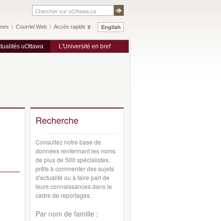
English
mes
Courriel Web
Accès rapide
tualités uOttawa
L'Université en bref
Recherche
Consultez notre base de
données renfermant les noms
de plus de 500 spécialistes,
prêts à commenter des sujets
d'actualité ou à faire part de
leurs connaissances dans le
cadre de reportages.
Par nom de famille :