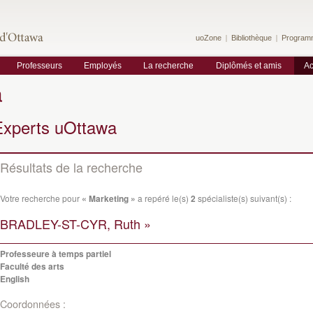
uoZone
Bibliothèque
Program
Professeurs
Employés
La recherche
Diplômés et amis
Ac
a
Experts uOttawa
Résultats de la recherche
Votre recherche pour
« Marketing »
a repéré le(s)
2
spécialiste(s) suivant(s) :
BRADLEY-ST-CYR, Ruth »
Professeure à temps partiel
Faculté des arts
English
Coordonnées :