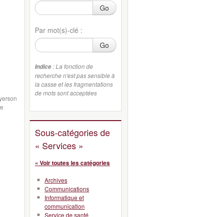
Go
Par mot(s)-clé :
Go
: La fonction de
Indice
recherche n'est pas sensible à
la casse et les fragmentations
de mots sont acceptées
Ryerson
de
Sous-catégories de
« Services »
« Voir toutes les catégories
Archives
Communications
Informatique et
communication
Service de santé