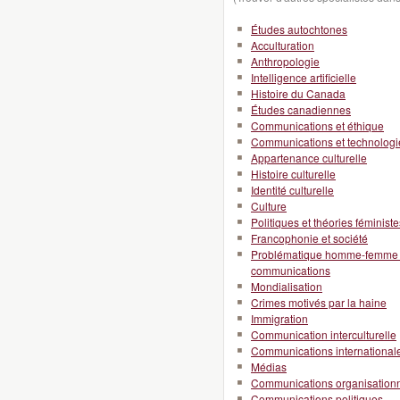
Études autochtones
Acculturation
Anthropologie
Intelligence artificielle
Histoire du Canada
Études canadiennes
Communications et éthique
Communications et technologi
Appartenance culturelle
Histoire culturelle
Identité culturelle
Culture
Politiques et théories féministe
Francophonie et société
Problématique homme-femme en
communications
Mondialisation
Crimes motivés par la haine
Immigration
Communication interculturelle
Communications international
Médias
Communications organisationn
Communications politiques