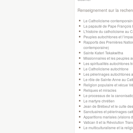
Renseignement sur la recher
Le Catholicisme contemporain
La papauté de Pape François I
L'histoire du catholicisme au
Peuples autochtones et l’impa
Rapports des Premières Nations
contemporaine)
Sainte Kateri Tekakwitha
Missionnaires et les peuples
Les spiritualités autochtones t
Le Catholicisme autochtone
Les pèlerinages autochtones
Le rôle de Sainte-Anne au Cat
Religion populaire et vécue Vé
Reliques et miracles
Le processus de la canonisatio
Le martyre chrétien
Jean de Brébeuf et le culte de
Sanctuaires et pèlerinages ca
Apparitions mariales (visions 
Vatican II et la Révolution Tra
Le multiculturalisme et la rel