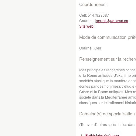
Coordonnées :
Cell:
5147929687
Courriel :
jserrati@uottawa.ca
Site web
Mode de communication préfé
Courriel, Cell
Renseignement sur la recher
Mes principales recherches concer
et la Rome antiques. J'examine pr
sociétés ainsi que la manière dont
écrites par des hommes). J'étudie
Grèce et la Rome antiques. Mes rec
société dans la Méditerranée antiqu
classiques sur le traitement hist
Domaine(s) de spécialisation 
(Trouver d'autres spécialistes da
Préhistoire égéenne