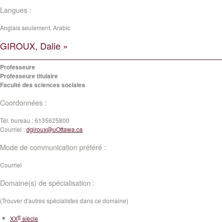
Langues :
Anglais seulement, Arabic
GIROUX, Dalie »
Professeure
Professeure titulaire
Faculté des sciences sociales
Coordonnées :
Tél. bureau :
6135625800
Courriel :
dgiroux@uOttawa.ca
Mode de communication préféré :
Courriel
Domaine(s) de spécialisation :
(Trouver d'autres spécialistes dans ce domaine)
e
XX
siècle