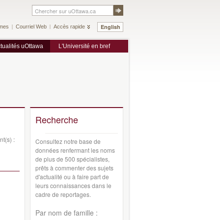
English
mes
Courriel Web
Accès rapide
tualités uOttawa
L'Université en bref
Recherche
t(s) :
Consultez notre base de
données renfermant les noms
de plus de 500 spécialistes,
prêts à commenter des sujets
d'actualité ou à faire part de
leurs connaissances dans le
cadre de reportages.
Par nom de famille :