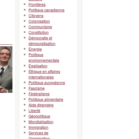
Frontières
Politique canadienne
Citoyens
Colonisation
Communisme
Constitution
Démocratie et
démocratisation
Énergie
Politique
environnementale
Égalisation
Éthique en affaires
internationales
Politique européenne
Fascisme
Fédéralisme
Politique alimentaire
Aide étrangère
Liberté
Géopolitique
Mondialisation
Immigration
Services de
l'immigration