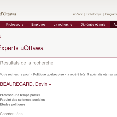
uoZone
Bibliothèque
Program
Professeurs
Employés
La recherche
Diplômés et amis
Ac
a
Experts uOttawa
Résultats de la recherche
Votre recherche pour
« Politique québécoise »
a repéré le(s)
9
spécialiste(s) suivan
BEAUREGARD, Devin »
Professeur à temps partiel
Faculté des sciences sociales
Études politiques
Coordonnées :