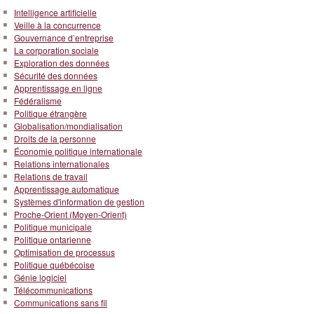
Intelligence artificielle
Veille à la concurrence
Gouvernance d’entreprise
La corporation sociale
Exploration des données
Sécurité des données
Apprentissage en ligne
Fédéralisme
Politique étrangère
Globalisation/mondialisation
Droits de la personne
Économie politique internationale
Relations internationales
Relations de travail
Apprentissage automatique
Systèmes d'information de gestion
Proche-Orient (Moyen-Orient)
Politique municipale
Politique ontarienne
Optimisation de processus
Politique québécoise
Génie logiciel
Télécommunications
Communications sans fil