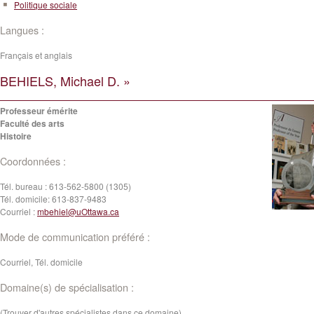
Politique sociale
Langues :
Français et anglais
BEHIELS, Michael D. »
Professeur émérite
Faculté des arts
Histoire
Coordonnées :
Tél. bureau :
613-562-5800 (1305)
Tél. domicile:
613-837-9483
Courriel :
mbehiel@uOttawa.ca
Mode de communication préféré :
Courriel, Tél. domicile
Domaine(s) de spécialisation :
(Trouver d'autres spécialistes dans ce domaine)