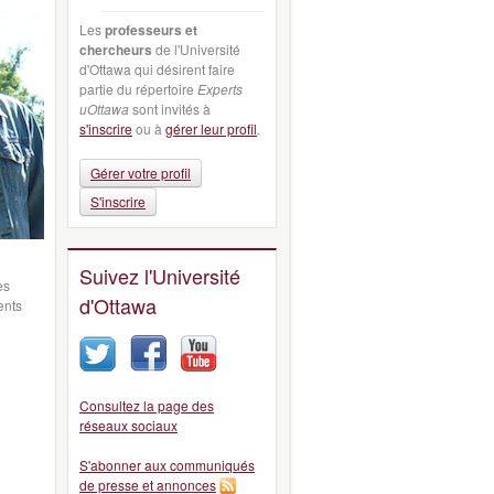
Les
professeurs et
chercheurs
de l'Université
d'Ottawa qui désirent faire
partie du répertoire
Experts
uOttawa
sont invités à
s'inscrire
ou à
gérer leur profil
.
Gérer votre profil
S'inscrire
Suivez l'Université
es
d'Ottawa
ents
Consultez la page des
réseaux sociaux
S'abonner aux communiqués
de presse et annonces