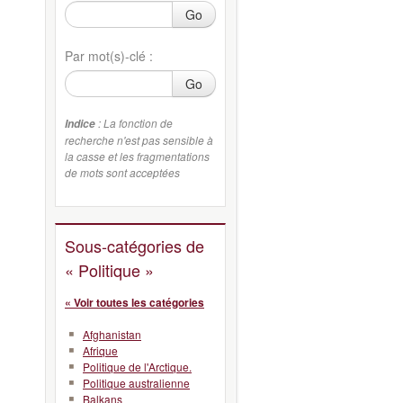
Go
Par mot(s)-clé :
Go
: La fonction de
Indice
recherche n'est pas sensible à
la casse et les fragmentations
de mots sont acceptées
Sous-catégories de
« Politique »
« Voir toutes les catégories
Afghanistan
Afrique
Politique de l'Arctique.
Politique australienne
Balkans