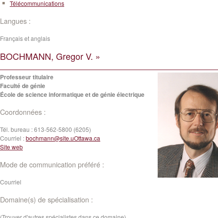
Télécommunications
Langues :
Français et anglais
BOCHMANN, Gregor V. »
Professeur titulaire
Faculté de génie
École de science informatique et de génie électrique
Coordonnées :
Tél. bureau :
613-562-5800 (6205)
Courriel :
bochmann@site.uOttawa.ca
Site web
Mode de communication préféré :
Courriel
Domaine(s) de spécialisation :
(Trouver d'autres spécialistes dans ce domaine)