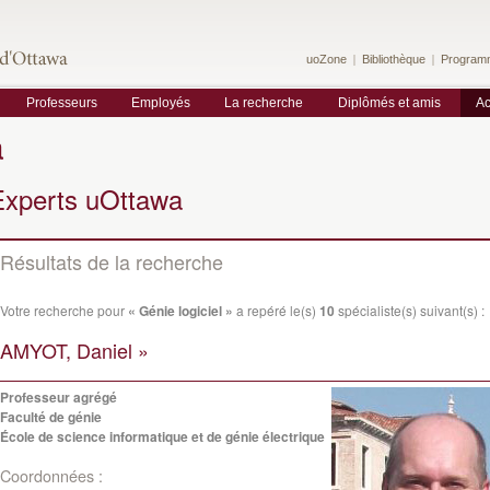
uoZone
Bibliothèque
Program
Professeurs
Employés
La recherche
Diplômés et amis
Ac
a
Experts uOttawa
Résultats de la recherche
Votre recherche pour
« Génie logiciel »
a repéré le(s)
10
spécialiste(s) suivant(s) :
AMYOT, Daniel »
Professeur agrégé
Faculté de génie
École de science informatique et de génie électrique
Coordonnées :