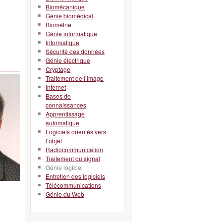
Biomécanique
Génie biomédical
Biométrie
Génie informatique
Informatique
Sécurité des données
Génie électrique
Cryptage
Traitement de l’image
Internet
Bases de
connaissances
Apprentissage
automatique
Logiciels orientés vers
l’objet
Radiocommunication
Traitement du signal
Génie logiciel
Entretien des logiciels
Télécommunications
Génie du Web