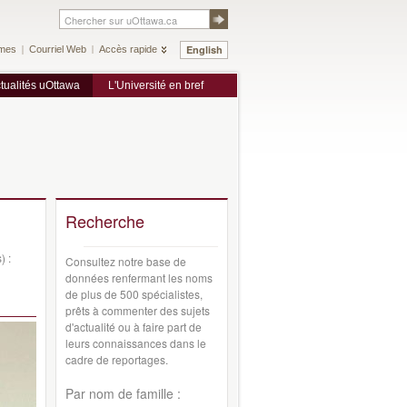
English
mes
Courriel Web
Accès rapide
tualités uOttawa
L'Université en bref
Recherche
) :
Consultez notre base de
données renfermant les noms
de plus de 500 spécialistes,
prêts à commenter des sujets
d'actualité ou à faire part de
leurs connaissances dans le
cadre de reportages.
Par nom de famille :