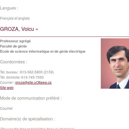
Langues :
Français et anglais
GROZA, Voicu »
Professeur agrégé
Faculté de génie
École de science informatique et de génie électrique
Coordonnées :
Tél. bureau :
613-562-5800 (2159)
Tél. domicile:
613-745-7550
Courriel :
groza@site.uOttawa.ca
Site web
Mode de communication préféré :
Courriel
Domaine(s) de spécialisation :
(Trouver d'autres spécialistes dans ce domaine)