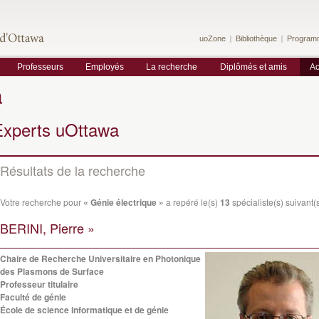
uoZone
Bibliothèque
Program
Professeurs
Employés
La recherche
Diplômés et amis
Ac
a
Experts uOttawa
Résultats de la recherche
Votre recherche pour
« Génie électrique »
a repéré le(s)
13
spécialiste(s) suivant(s
BERINI, Pierre »
Chaire de Recherche Universitaire en Photonique
des Plasmons de Surface
Professeur titulaire
Faculté de génie
École de science informatique et de génie