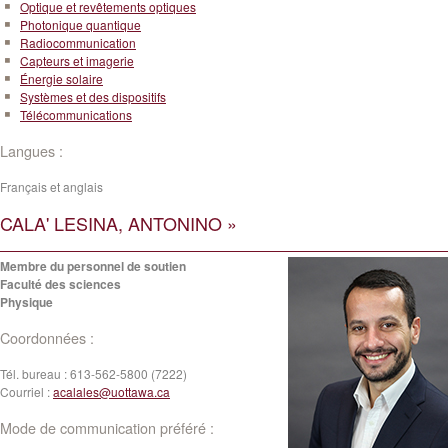
Optique et revêtements optiques
Photonique quantique
Radiocommunication
Capteurs et imagerie
Énergie solaire
Systèmes et des dispositifs
Télécommunications
Langues :
Français et anglais
CALA' LESINA, ANTONINO »
Membre du personnel de soutien
Faculté des sciences
Physique
Coordonnées :
Tél. bureau :
613-562-5800 (7222)
Courriel :
acalales@uottawa.ca
Mode de communication préféré :