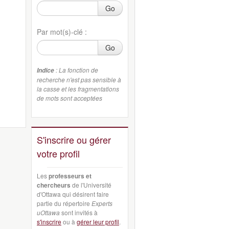
Go
Par mot(s)-clé :
Go
: La fonction de
Indice
recherche n'est pas sensible à
la casse et les fragmentations
de mots sont acceptées
S'inscrire ou gérer
votre profil
Les
professeurs et
chercheurs
de l'Université
d'Ottawa qui désirent faire
partie du répertoire
Experts
uOttawa
sont invités à
s'inscrire
ou à
gérer leur profil
.