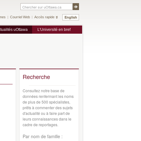
English
mes
Courriel Web
Accès rapide
tualités uOttawa
L'Université en bref
Recherche
Consultez notre base de
données renfermant les noms
de plus de 500 spécialistes,
prêts à commenter des sujets
d'actualité ou à faire part de
leurs connaissances dans le
cadre de reportages.
Par nom de famille :