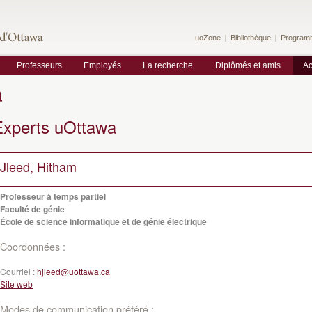
uoZone
Bibliothèque
Program
Professeurs
Employés
La recherche
Diplômés et amis
Ac
a
Experts uOttawa
Jleed, Hitham
Professeur à temps partiel
Faculté de génie
École de science informatique et de génie électrique
Coordonnées :
Courriel :
hjleed@uottawa.ca
Site web
Modes de communication préféré :