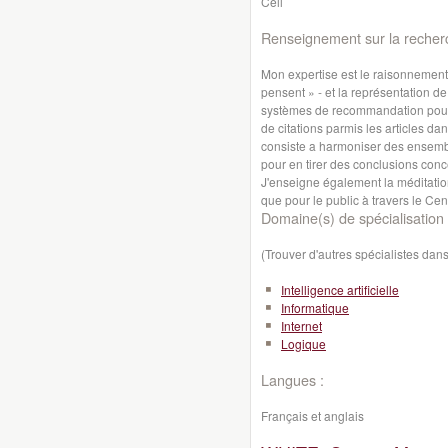
Cell
Renseignement sur la recher
Mon expertise est le raisonnemen
pensent » - et la représentation d
systèmes de recommandation pour 
de citations parmis les articles da
consiste a harmoniser des ensemb
pour en tirer des conclusions con
J'enseigne également la méditation
que pour le public à travers le Cen
Domaine(s) de spécialisation 
(Trouver d'autres spécialistes da
Intelligence artificielle
Informatique
Internet
Logique
Langues :
Français et anglais