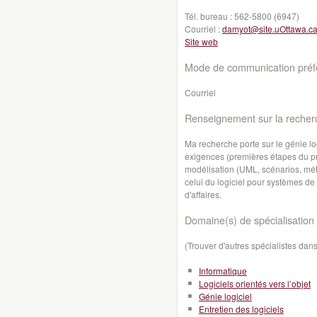
Tél. bureau :
562-5800 (6947)
Courriel :
damyot@site.uOttawa.c
Site web
Mode de communication préfé
Courriel
Renseignement sur la recher
Ma recherche porte sur le génie log
exigences (premières étapes du 
modélisation (UML, scénarios, mét
celui du logiciel pour systèmes d
d'affaires.
Domaine(s) de spécialisation 
(Trouver d'autres spécialistes da
Informatique
Logiciels orientés vers l’objet
Génie logiciel
Entretien des logiciels