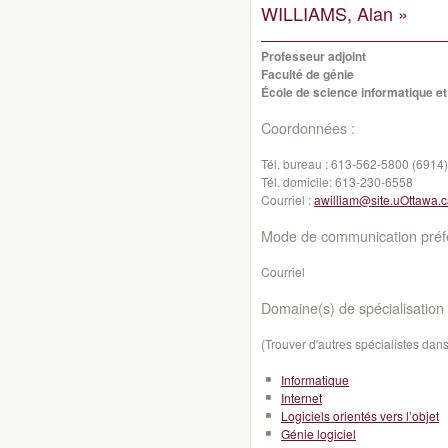
WILLIAMS, Alan »
Professeur adjoint
Faculté de génie
École de science informatique et
Coordonnées :
Tél. bureau :
613-562-5800 (6914)
Tél. domicile:
613-230-6558
Courriel :
awilliam@site.uOttawa.
Mode de communication préfé
Courriel
Domaine(s) de spécialisation 
(Trouver d'autres spécialistes da
Informatique
Internet
Logiciels orientés vers l’objet
Génie logiciel