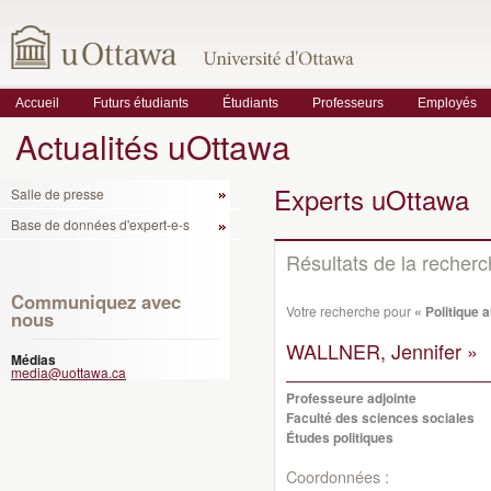
Accueil
Futurs étudiants
Étudiants
Professeurs
Employés
Actualités uOttawa
Experts uOttawa
Salle de presse
Base de données d'expert-e-s
Résultats de la recher
Communiquez avec
Votre recherche pour
« Politique 
nous
WALLNER, Jennifer »
Médias
media@uottawa.ca
Professeure adjointe
Faculté des sciences sociales
Études politiques
Coordonnées :