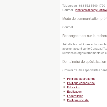
Tél. bureau :
613-562-5800 1720
Courriel :
jennifer.wallner@uottaw
Mode de communication préfé
Courriel
Renseignement sur la recher
J'étudie les politiques entourant 
avec un accent sur le Canada, l'Aus
relations intergouvernementales e
Domaine(s) de spécialisation 
(Trouver d'autres spécialistes da
Politique australienne
Politique canadienne
Éducation
Égalisation
Fédéralisme
Politique sociale