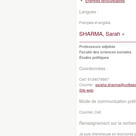
Énergies renouvelables
Langues :
Français et anglais
SHARMA, Sarah »
Professeure adjointe
Faculté des sciences sociales
Études politiques
Coordonnées :
Cell:
6134076667
Courriel :
sarahe.sharma@uottawa
Site web
Mode de communication préfé
Courriel, Cell
Renseignement sur la recher
Je suis chercheuse en économie pol