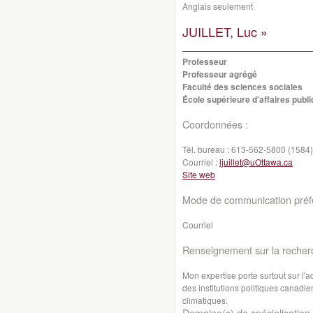
Anglais seulement
JUILLET, Luc »
Professeur
Professeur agrégé
Faculté des sciences sociales
École supérieure d'affaires publi
Coordonnées :
Tél. bureau :
613-562-5800 (1584)
Courriel :
ljuillet@uOttawa.ca
Site web
Mode de communication préfé
Courriel
Renseignement sur la recher
Mon expertise porte surtout sur l'
des institutions politiques canadi
climatiques.
Domaine(s) de spécialisation 