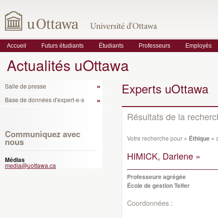
Accueil
Futurs étudiants
Étudiants
Professeurs
Employés
Actualités uOttawa
Experts uOttawa
Salle de presse
Base de données d'expert-e-s
Résultats de la recher
Communiquez avec
Votre recherche pour
« Éthique »
a
nous
HIMICK, Darlene »
Médias
media@uottawa.ca
Professeure agrégée
École de gestion Telfer
Coordonnées :