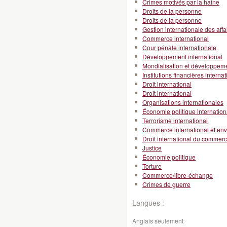
Crimes motivés par la haine
Droits de la personne
Droits de la personne
Gestion internationale des affa
Commerce international
Cour pénale internationale
Développement international
Mondialisation et développeme
Institutions financières interna
Droit international
Droit international
Organisations internationales
Économie politique internation
Terrorisme international
Commerce international et en
Droit international du commer
Justice
Économie politique
Torture
Commerce/libre-échange
Crimes de guerre
Langues :
Anglais seulement