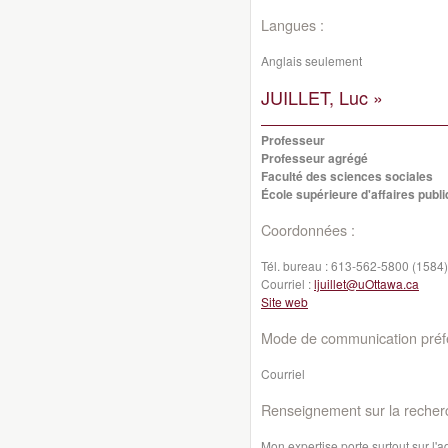
Langues :
Anglais seulement
JUILLET, Luc »
Professeur
Professeur agrégé
Faculté des sciences sociales
École supérieure d'affaires publi
Coordonnées :
Tél. bureau :
613-562-5800 (1584)
Courriel :
ljuillet@uOttawa.ca
Site web
Mode de communication préfé
Courriel
Renseignement sur la recher
Mon expertise porte surtout sur l'