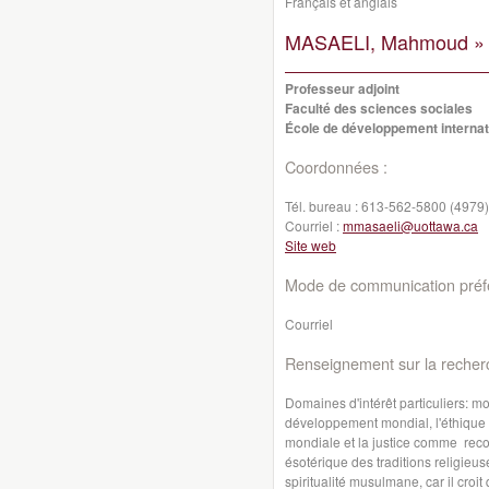
Français et anglais
MASAELI, Mahmoud »
Professeur adjoint
Faculté des sciences sociales
École de développement internati
Coordonnées :
Tél. bureau :
613-562-5800 (4979)
Courriel :
mmasaeli@uottawa.ca
Site web
Mode de communication préfé
Courriel
Renseignement sur la recher
Domaines d'intérêt particuliers: mo
développement mondial, l'éthique 
mondiale et la justice comme recon
ésotérique des traditions religieus
spiritualité musulmane, car il croit