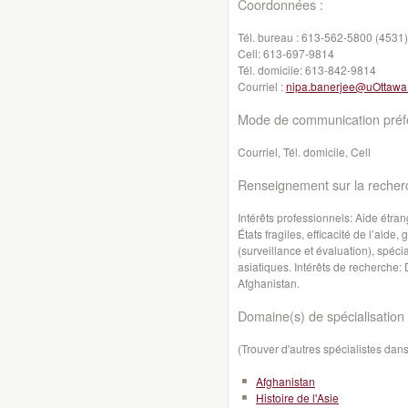
Coordonnées :
Tél. bureau :
613-562-5800 (4531)
Cell:
613-697-9814
Tél. domicile:
613-842-9814
Courriel :
nipa.banerjee@uOttawa
Mode de communication préfé
Courriel, Tél. domicile, Cell
Renseignement sur la recher
Intérêts professionnels: Aide étra
États fragiles, efficacité de l’aid
(surveillance et évaluation), spéci
asiatiques. Intérêts de recherche: 
Afghanistan.
Domaine(s) de spécialisation 
(Trouver d'autres spécialistes da
Afghanistan
Histoire de l'Asie