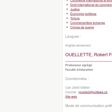
Commerce international et en
Droit international du commer
Justice
Économie politique
Torture
Commerce/libre-échange
Crimes de guerre
Langues :
Anglais seulement
OUELLETTE, Robert Fa
Professeur agrégé
Faculté d'éducation
Coordonnées :
Cell:
2045100844
Courriel :
rouelle2@uottawa.ca
Site web
Mode de communication préfé