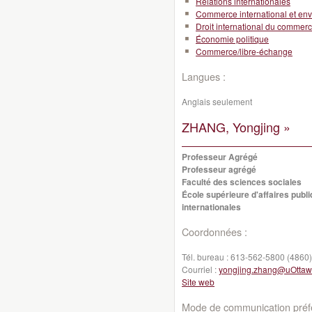
Relations internationales
Commerce international et en
Droit international du commer
Économie politique
Commerce/libre-échange
Langues :
Anglais seulement
ZHANG, Yongjing »
Professeur Agrégé
Professeur agrégé
Faculté des sciences sociales
École supérieure d'affaires publi
internationales
Coordonnées :
Tél. bureau :
613-562-5800 (4860)
Courriel :
yongjing.zhang@uOttaw
Site web
Mode de communication préfé