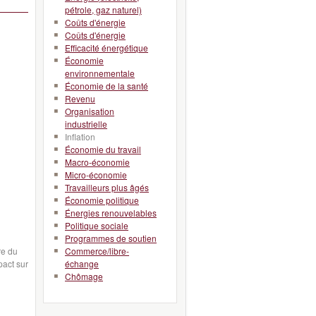
pétrole, gaz naturel)
Coûts d'énergie
Coûts d'énergie
Efficacité énergétique
Économie
environnementale
Économie de la santé
Revenu
Organisation
industrielle
Inflation
Économie du travail
Macro-économie
Micro-économie
Travailleurs plus âgés
Économie politique
Énergies renouvelables
Politique sociale
Programmes de soutien
re du
Commerce/libre-
pact sur
échange
Chômage