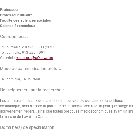
Professeur
Professeur titulaire
Faculté des sciences sociales
Science économique
Coordonnées :
Tél. bureau :
613-562-5800 (1691)
Tél. domicile:
613-225-4901
Courriel :
mseccare@uOttawa.ca
Mode de communication préféré :
Tél. domicile, Tél. bureau
Renseignement sur la recherche :
Les champs principaux de ma recherche couvrent le domaine de la politique
économique, dont d'abord la politique de la Banque centrale, la politique budgétai
gouvernement fédéral, ainsi que toutes politiques macroéconomiques ayant un im
le marché du travail au Canada.
Domaine(s) de spécialisation :