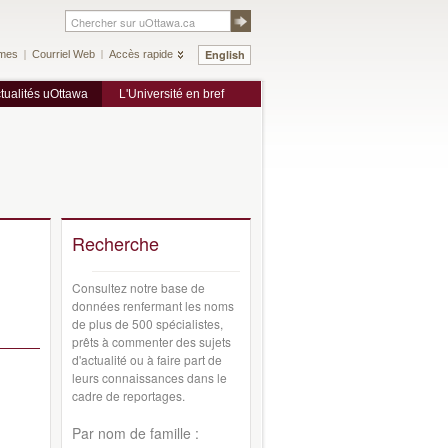
English
mes
Courriel Web
Accès rapide
tualités uOttawa
L'Université en bref
Recherche
Consultez notre base de
données renfermant les noms
de plus de 500 spécialistes,
prêts à commenter des sujets
d'actualité ou à faire part de
leurs connaissances dans le
cadre de reportages.
Par nom de famille :