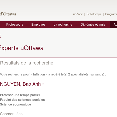
uoZone
Bibliothèque
Program
Professeurs
Employés
La recherche
Diplômés et amis
Ac
a
Experts uOttawa
Résultats de la recherche
Votre recherche pour
« Inflation »
a repéré le(s)
2
spécialiste(s) suivant(s) :
NGUYEN, Bao Anh »
Professeur à temps partiel
Faculté des sciences sociales
Science économique
Coordonnées :